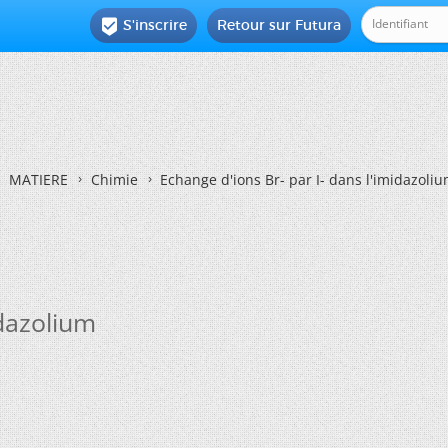
S'inscrire
Retour sur Futura

MATIERE
Chimie
Echange d'ions Br- par I- dans l'imidazoli
idazolium