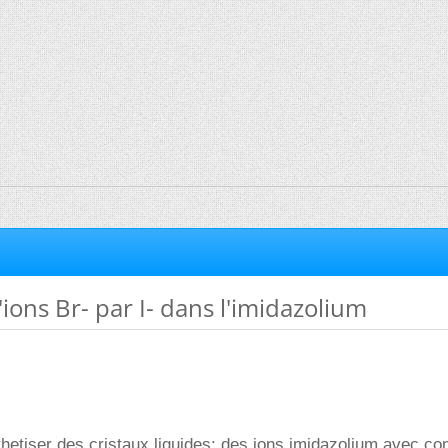
ons Br- par I- dans l'imidazolium
thetiser des cristaux liquides: des ions imidazolium avec 