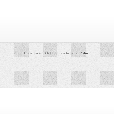
Fuseau horaire GMT +1. Il est actuellement
17h46
.