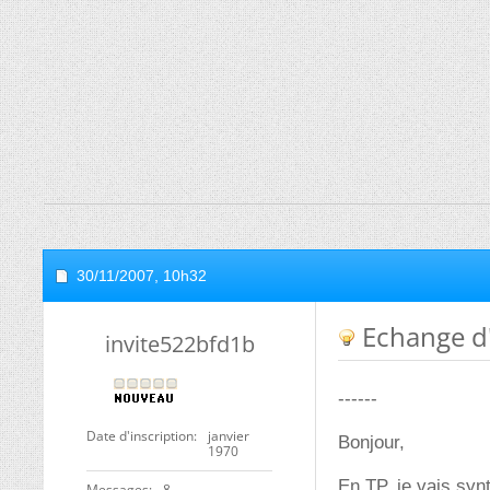
30/11/2007,
10h32
Echange d'i
invite522bfd1b
------
Date d'inscription
janvier
Bonjour,
1970
En TP, je vais syn
Messages
8