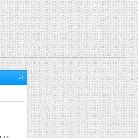
#1
comme