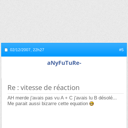
02/12/2007,
22h27
#5
aNyFuTuRe-
Re : vitesse de réaction
AH merde j'avais pas vu A + C j'avais lu B désolé...
Me parait aussi bizarre cette equation