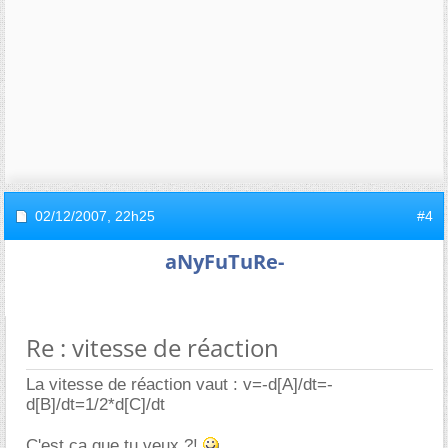
02/12/2007,
22h25
#4
aNyFuTuRe-
Re : vitesse de réaction
La vitesse de réaction vaut : v=-d[A]/dt=-
d[B]/dt=1/2*d[C]/dt
C'est ca que tu veux ?!