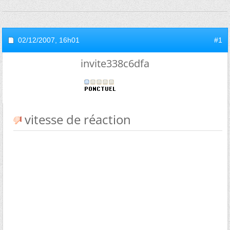
02/12/2007,
16h01
#1
invite338c6dfa
vitesse de réaction