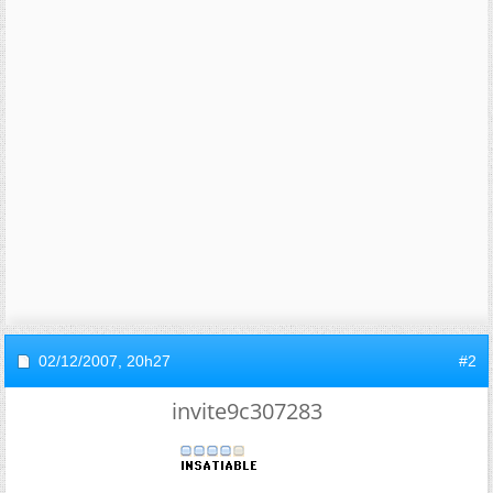
02/12/2007,
20h27
#2
invite9c307283