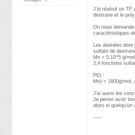
J'ai réalisé un TP
dextrane et le pol
On nous demande de
caractéristiques 
Les données dont j
sulfate de dextrane
Mn = 5.10^5 g/mol
2,4 fonctions sulfa
PEI :
Mn) = 1800g/mol, 
J'ai aussi les con
Je pense avoir to
alors si quelqu'un 
-----