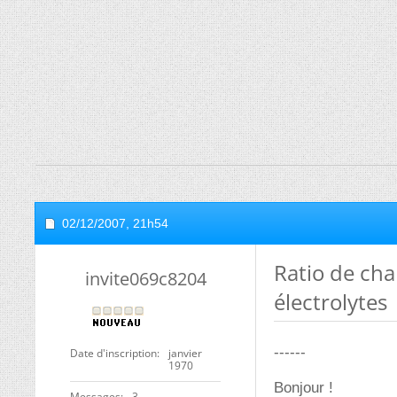
02/12/2007,
21h54
Ratio de ch
invite069c8204
électrolytes
------
Date d'inscription
janvier
1970
Bonjour !
Messages
3