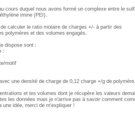
 au cours duquel nous avons formé un complexe entre le sulf
yéthylène imine (PEI).
 calculer le ratio molaire de charges +/- à partir des
des polymères et des volumes engagés.
e dispose sont :
 :
te/motif
avec une densité de charge de 0,12 charge +/g de polymère
centrations et les volumes dont je récupère les valeurs dema
utes les données mais je n'arrive pas à savoir comment co
a une idée, merci de m'expliquer !