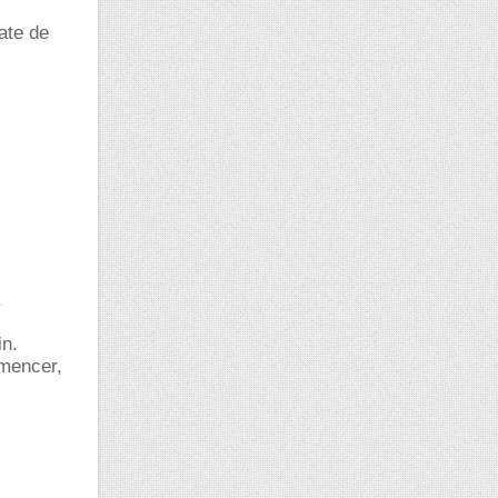
ate de
.
in.
mmencer,