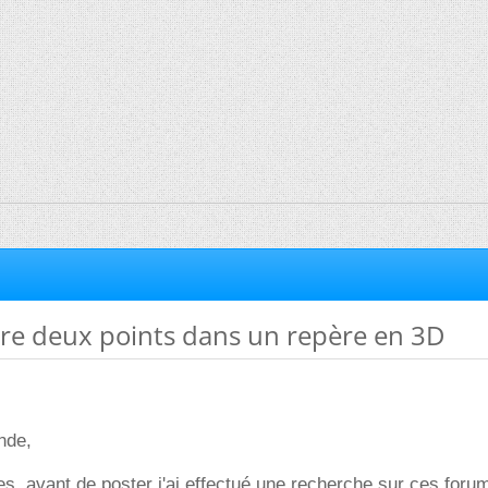
tre deux points dans un repère en 3D
nde,
s, avant de poster j'ai effectué une recherche sur ces foru