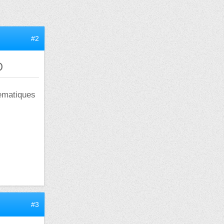
#2
D
hematiques
#3