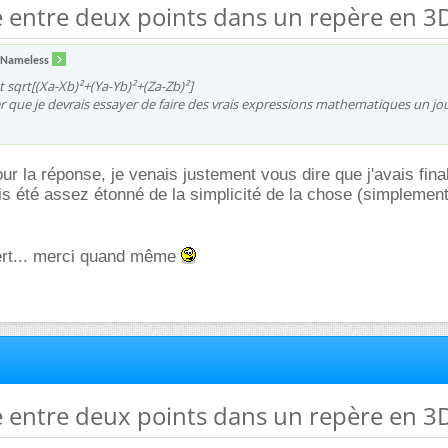
e entre deux points dans un repère en 3
 Nameless
sqrt[(Xa-Xb)²+(Ya-Yb)²+(Za-Zb)²]
r que je devrais essayer de faire des vrais expressions mathematiques un jou
r la réponse, je venais justement vous dire que j'avais fin
ais été assez étonné de la simplicité de la chose (simplemen
ert... merci quand même
e entre deux points dans un repère en 3