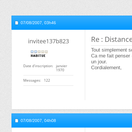
07/08/2007,
03h46
Re : Distanc
invitee137b823
Tout simplement s
Ca me fait penser
un jour.
Date d'inscription
janvier
Cordialement,
1970
Messages
122
07/08/2007,
04h08