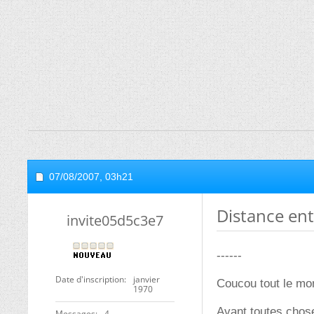
07/08/2007,
03h21
Distance en
invite05d5c3e7
------
Date d'inscription
janvier
Coucou tout le mo
1970
Avant toutes chose
Messages
4