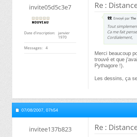
Re : Distanc
invite05d5c3e7
Envoyé par
The
Tout simplement 
Ca me fait pense
Date d'inscription
janvier
1970
Cordialement,
Messages
4
Merci beaucoup pou
trouvé et que j'av
Pythagore !).
Les dessins, ça s
07/08/2007,
07h54
Re : Distanc
invitee137b823