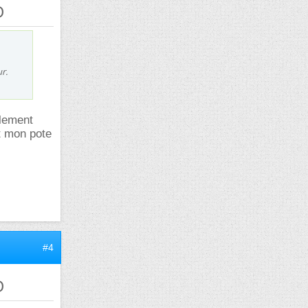
D
r.
alement
t mon pote
#4
D