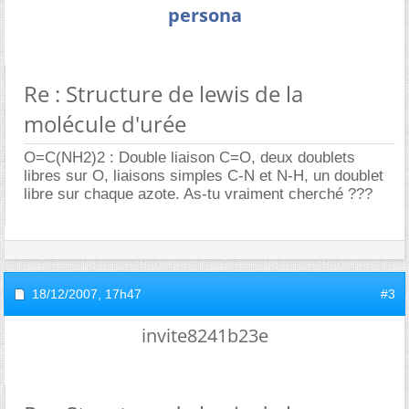
persona
Re : Structure de lewis de la
molécule d'urée
O=C(NH2)2 : Double liaison C=O, deux doublets
libres sur O, liaisons simples C-N et N-H, un doublet
libre sur chaque azote. As-tu vraiment cherché ???
18/12/2007,
17h47
#3
invite8241b23e