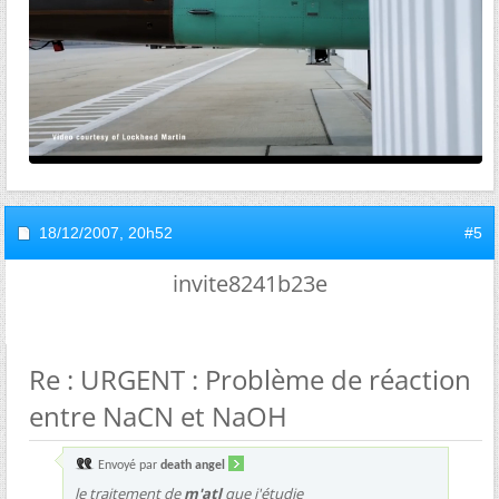
18/12/2007,
20h52
#5
invite8241b23e
Re : URGENT : Problème de réaction
entre NaCN et NaOH
Envoyé par
death angel
le traitement de
m'atl
que j'étudie