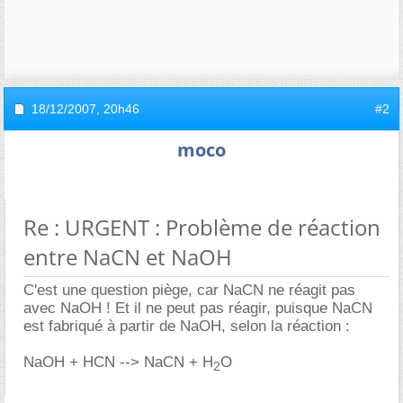
18/12/2007,
20h46
#2
moco
Re : URGENT : Problème de réaction
entre NaCN et NaOH
C'est une question piège, car NaCN ne réagit pas
avec NaOH ! Et il ne peut pas réagir, puisque NaCN
est fabriqué à partir de NaOH, selon la réaction :
NaOH + HCN --> NaCN + H
O
2