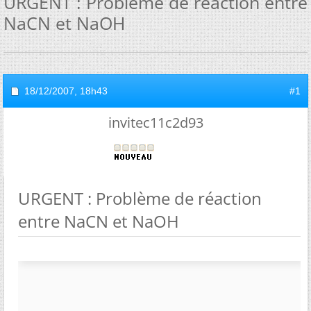
URGENT : Problème de réaction entre
NaCN et NaOH
18/12/2007,
18h43
#1
invitec11c2d93
URGENT : Problème de réaction
entre NaCN et NaOH