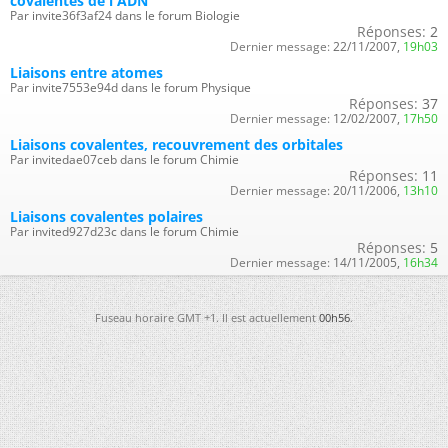
covalentes de l'ADN
Par invite36f3af24 dans le forum Biologie
Réponses:
2
Dernier message:
22/11/2007,
19h03
Liaisons entre atomes
Par invite7553e94d dans le forum Physique
Réponses:
37
Dernier message:
12/02/2007,
17h50
Liaisons covalentes, recouvrement des orbitales
Par invitedae07ceb dans le forum Chimie
Réponses:
11
Dernier message:
20/11/2006,
13h10
Liaisons covalentes polaires
Par invited927d23c dans le forum Chimie
Réponses:
5
Dernier message:
14/11/2005,
16h34
Fuseau horaire GMT +1. Il est actuellement
00h56
.