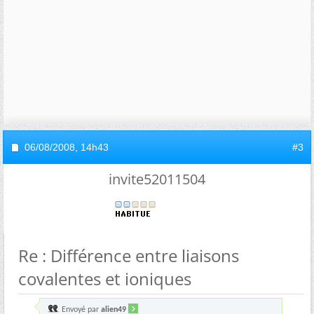
06/08/2008,
14h43
#3
invite52011504
Re : Différence entre liaisons
covalentes et ioniques
Envoyé par
alien49