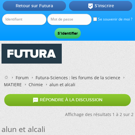
Retour sur Futura
S'inscrire

Se souvenir de moi ?
Forum
Futura-Sciences : les forums de la science
MATIERE
Chimie
alun et alcali

RÉPONDRE À LA DISCUSSION
Affichage des résultats 1 à 2 sur 2
alun et alcali