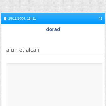
28/11/2004,
11h11
#1
dorad
alun et alcali