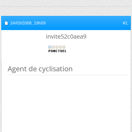
24/03/2008,
19h59
#1
invite52c0aea9
Agent de cyclisation