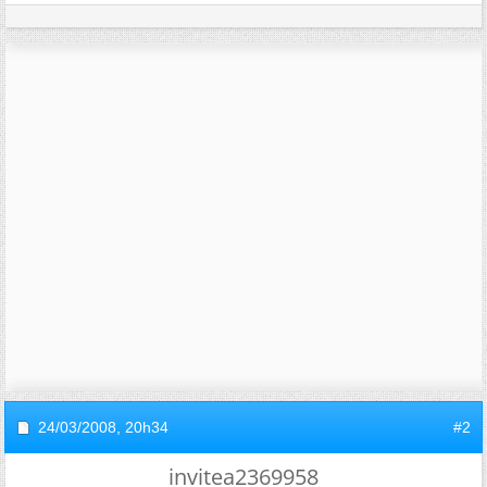
24/03/2008,
20h34
#2
invitea2369958