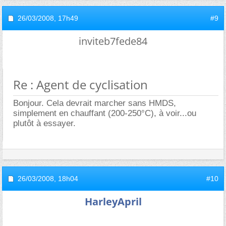
26/03/2008,
17h49
#9
inviteb7fede84
Re : Agent de cyclisation
Bonjour. Cela devrait marcher sans HMDS,
simplement en chauffant (200-250°C), à voir...ou
plutôt à essayer.
26/03/2008,
18h04
#10
HarleyApril