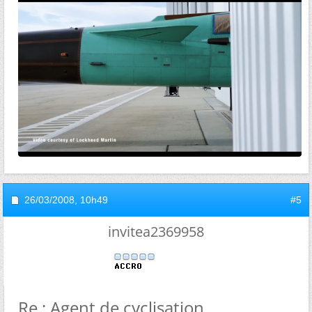
26/03/2008,
10h49
#5
invitea2369958
Re : Agent de cyclisation