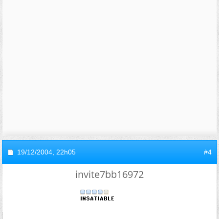
19/12/2004,
22h05
#4
invite7bb16972