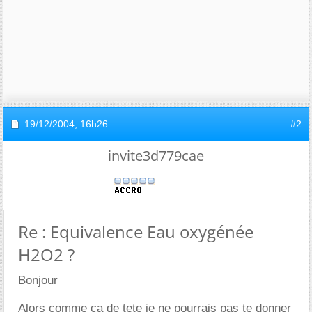
19/12/2004,
16h26
#2
invite3d779cae
Re : Equivalence Eau oxygénée
H2O2 ?
Bonjour
Alors comme ca de tete je ne pourrais pas te donner