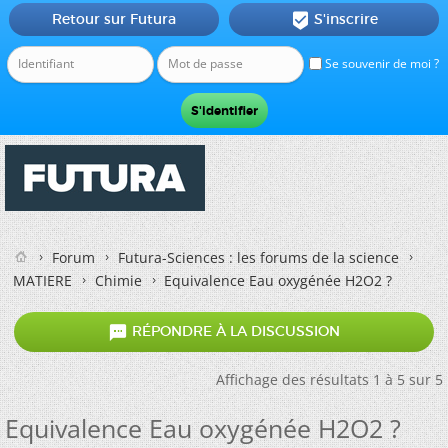
Retour sur Futura
S'inscrire

Se souvenir de moi ?
Forum
Futura-Sciences : les forums de la science
MATIERE
Chimie
Equivalence Eau oxygénée H2O2 ?

RÉPONDRE À LA DISCUSSION
Affichage des résultats 1 à 5 sur 5
Equivalence Eau oxygénée H2O2 ?