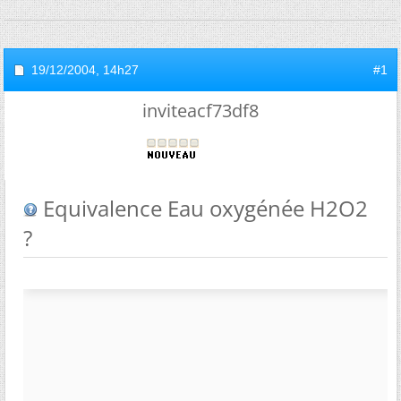
19/12/2004,
14h27
#1
inviteacf73df8
Equivalence Eau oxygénée H2O2
?