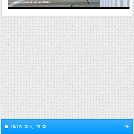
19/12/2004,
22h33
#5