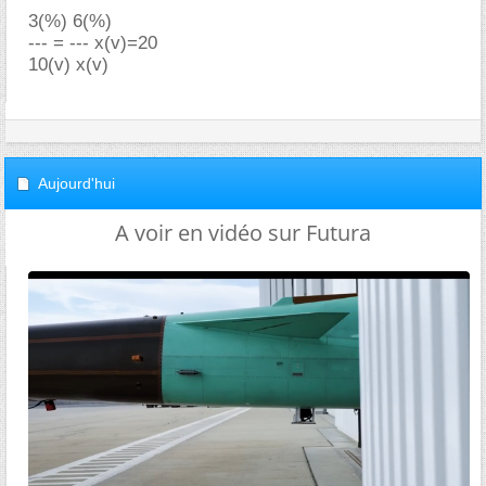
3(%) 6(%)
--- = --- x(v)=20
10(v) x(v)
Aujourd'hui
A voir en vidéo sur Futura