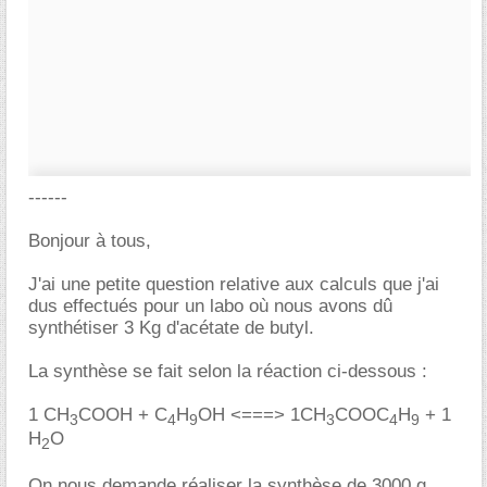
------
Bonjour à tous,
J'ai une petite question relative aux calculs que j'ai
dus effectués pour un labo où nous avons dû
synthétiser 3 Kg d'acétate de butyl.
La synthèse se fait selon la réaction ci-dessous :
1 CH
COOH + C
H
OH <===> 1CH
COOC
H
+ 1
3
4
9
3
4
9
H
O
2
On nous demande réaliser la synthèse de 3000 g