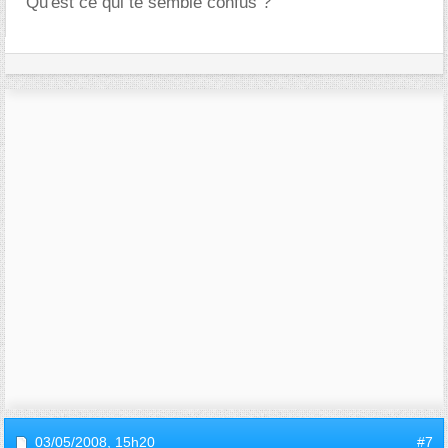
Qu'est ce qui te semble confus ?
03/05/2008,
15h20
#7