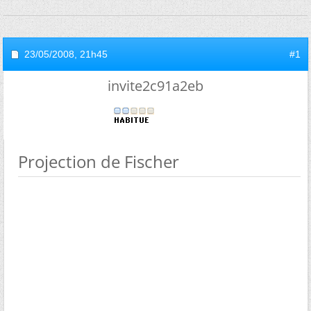
23/05/2008,
21h45
#1
invite2c91a2eb
Projection de Fischer