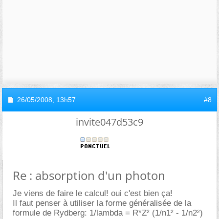
26/05/2008,
13h57
#8
invite047d53c9
Re : absorption d'un photon
Je viens de faire le calcul! oui c'est bien ça!
Il faut penser à utiliser la forme généralisée de la
formule de Rydberg: 1/lambda = R*Z² (1/n1² - 1/n2²)