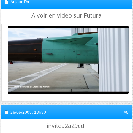
Aujourd'hui
A voir en vidéo sur Futura
26/05/2008,
13h30
#5
invitea2a29cdf