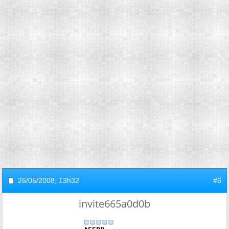
26/05/2008,
13h32
#6
invite665a0d0b