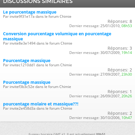
DISCUSSIONS SIMILAIRES
Le pourcentage massique
Par invite9f31e17a dans le forum Chimie
Réponses:
8
Dernier message:
25/01/2010,
08h53
Conversion pourcentage volumique en pourcentage
massique
Par invite8e3e1494 dans le forum Chimie
Réponses:
3
Dernier message:
30/07/2009,
19h14
Pourcentage massique
Par invitec1210dd1 dans le forum Chimie
Réponses:
2
Dernier message:
27/09/2007,
23h30
Pourcentage massique
Par invitef3b3c52e dans le forum Chimie
Réponses:
1
Dernier message:
26/09/2007,
20h26
pourcentage molaire et massique??!
Par invite2e458d3a dans le forum Chimie
Réponses:
2
Dernier message:
30/10/2006,
10h47
Fuseau horaire GMT +1. Il est actuellement
00h51
.