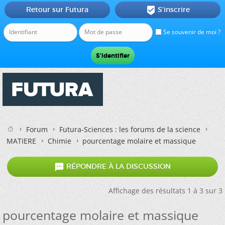
Retour sur Futura
S'inscrire

Se souvenir de moi ?
Forum
Futura-Sciences : les forums de la science
MATIERE
Chimie
pourcentage molaire et massique

RÉPONDRE À LA DISCUSSION
Affichage des résultats 1 à 3 sur 3
pourcentage molaire et massique