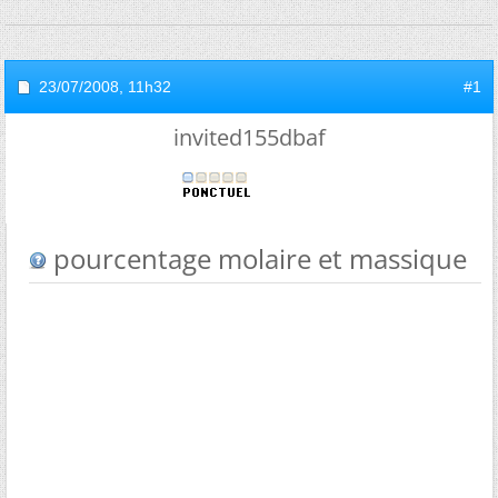
23/07/2008,
11h32
#1
invited155dbaf
pourcentage molaire et massique