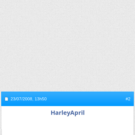
23/07/2008,
13h50
#2
HarleyApril