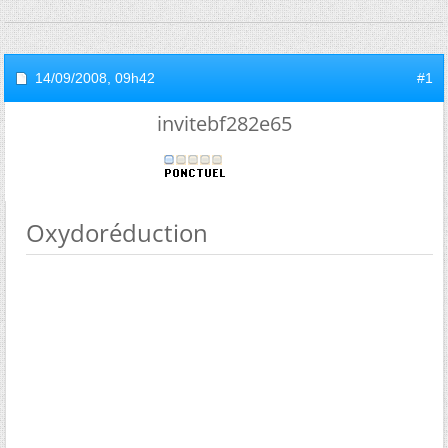
14/09/2008,
09h42
#1
invitebf282e65
Oxydoréduction