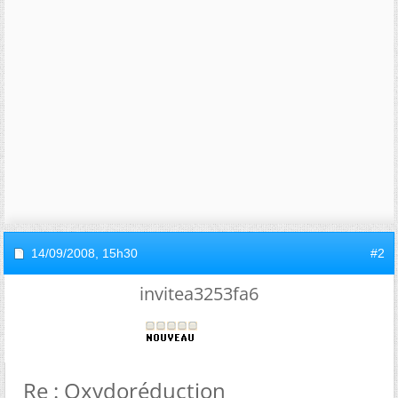
14/09/2008,
15h30
#2
invitea3253fa6
Re : Oxydoréduction