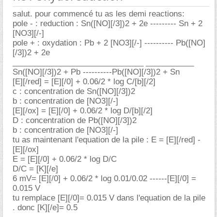
salut. pour commencé tu as les demi reactions:
pole - : reduction : Sn([NO][/3])2 + 2e --------- Sn + 2
[NO3][/-]
pole + : oxydation : Pb + 2 [NO3][/-] ---------- Pb([NO]
[/3])2 + 2e
______________________________ ___________
Sn([NO][/3])2 + Pb ----------Pb([NO][/3])2 + Sn
[E][/red] = [E][/0] + 0.06/2 * log C/[b][/2]
c : concentration de Sn([NO][/3])2
b : concentration de [NO3][/-]
[E][/ox] = [E][/0] + 0.06/2 * log D/[b][/2]
D : concentration de Pb([NO][/3])2
b : concentration de [NO3][/-]
tu as maintenant l'equation de la pile : E = [E][/red] -
[E][/ox]
E = [E][/0] + 0.06/2 * log D/C
D/C = [K][/e]
6 mV= [E][/0] + 0.06/2 * log 0.01/0.02 ------[E][/0] =
0.015 V
tu remplace [E][/0]= 0.015 V dans l'equation de la pile
. donc [K][/e]= 0.5