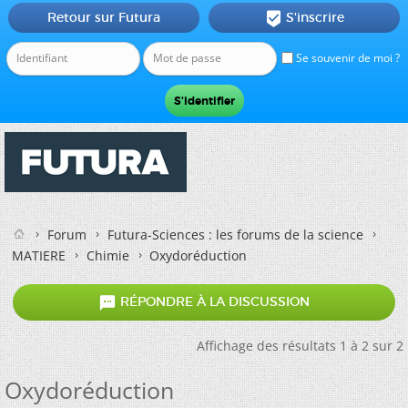
Retour sur Futura
S'inscrire

Se souvenir de moi ?
Forum
Futura-Sciences : les forums de la science
MATIERE
Chimie
Oxydoréduction

RÉPONDRE À LA DISCUSSION
Affichage des résultats 1 à 2 sur 2
Oxydoréduction