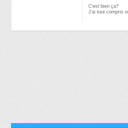
C'est bien ça?
J'ai tout compris 