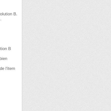
olution B.
.
ution B
 bien
de l'item