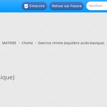
S'inscrire
Retour sur Futura

MATIERE
Chimie
Exercice chimie (equilibre acido-basique)
sique)