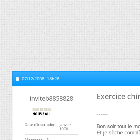
07/12/2008,
18h26
Exercice chi
inviteb8858828
------
Date d'inscription
janvier
Bon soir tout le m
1970
Et je sèche compl
Messages
8