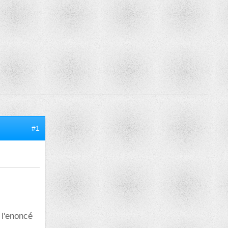
#1
 l'enoncé