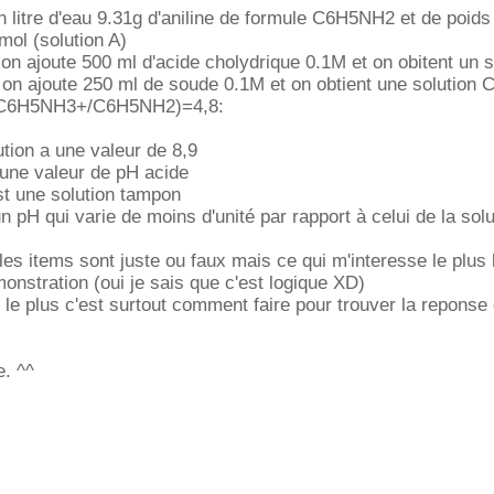
 litre d'eau 9.31g d'aniline de formule C6H5NH2 et de poids
mol (solution A)
 on ajoute 500 ml d'acide cholydrique 0.1M et on obitent un s
, on ajoute 250 ml de soude 0.1M et on obtient une solution C
(C6H5NH3+/C6H5NH2)=4,8:
ution a une valeur de 8,9
 une valeur de pH acide
st une solution tampon
n pH qui varie de moins d'unité par rapport à celui de la sol
si les items sont juste ou faux mais ce qui m'interesse le plus
monstration (oui je sais que c'est logique XD)
 le plus c'est surtout comment faire pour trouver la reponse 
e. ^^