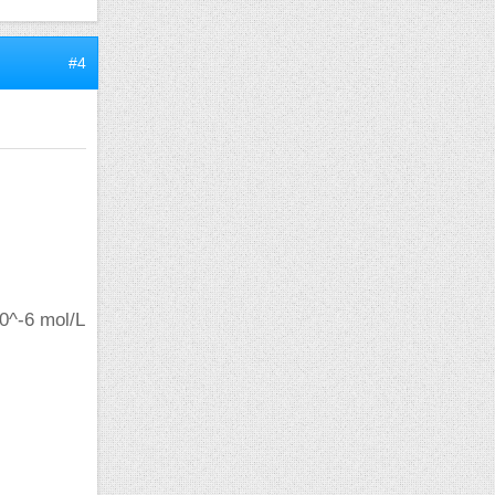
#4
10^-6 mol/L