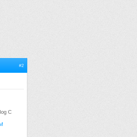
#2
2log C
TM