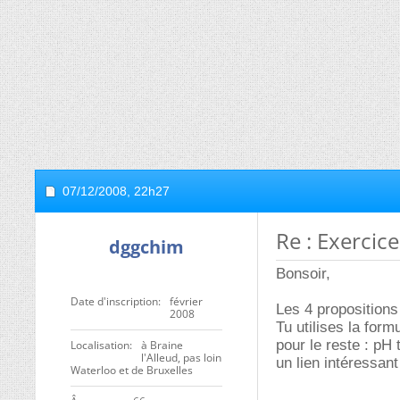
07/12/2008,
22h27
Re : Exercic
dggchim
Bonsoir,
Date d'inscription
février
Les 4 propositions
2008
Tu utilises la for
pour le reste : p
Localisation
à Braine
l'Alleud, pas loin
un lien intéressant
Waterloo et de Bruxelles