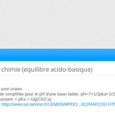
e chimie (equilibre acido-basique)
 sont vraies.
mule simplifiée pour le pH d'une base faible: pH=7+1/2pka+1/
H tampon = pKa + log(Cb/Ca)
 :
http://www.iut-lannion.fr/LEMEN/MPDO...IE2/RAPCOU.H