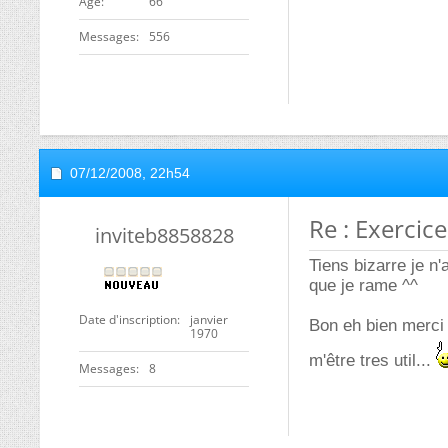
ge
66
Messages
556
07/12/2008,
22h54
Re : Exercic
inviteb8858828
Tiens bizarre je n
que je rame ^^
Date d'inscription
janvier
Bon eh bien merci 
1970
m'être tres util...
Messages
8