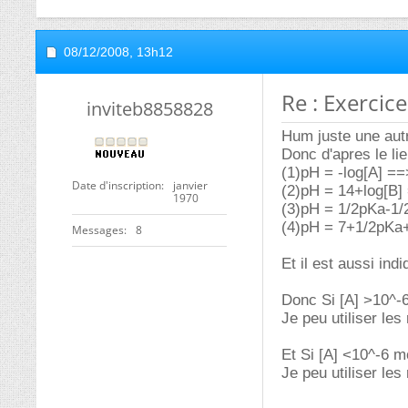
08/12/2008,
13h12
Re : Exercic
inviteb8858828
Hum juste une autr
Donc d'apres le li
(1)pH = -log[A] ==
Date d'inscription
janvier
(2)pH = 14+log[B]
1970
(3)pH = 1/2pKa-1/2
(4)pH = 7+1/2pKa+
Messages
8
Et il est aussi ind
Donc Si [A] >10^-6
Je peu utiliser les 
Et Si [A] <10^-6 m
Je peu utiliser les 