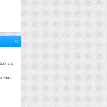
#3
étonnant
surement