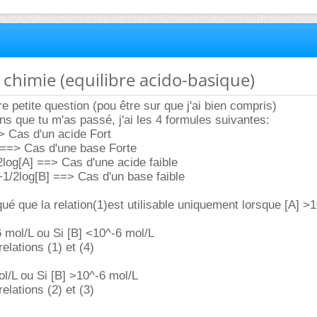
e chimie (equilibre acido-basique)
e petite question (pou être sur que j'ai bien compris)
ens que tu m'as passé, j'ai les 4 formules suivantes:
> Cas d'un acide Fort
 ==> Cas d'une base Forte
log[A] ==> Cas d'une acide faible
1/2log[B] ==> Cas d'un base faible
iqué que la relation(1)est utilisable uniquement lorsque [A] >
 mol/L ou Si [B] <10^-6 mol/L
relations (1) et (4)
ol/L ou Si [B] >10^-6 mol/L
relations (2) et (3)