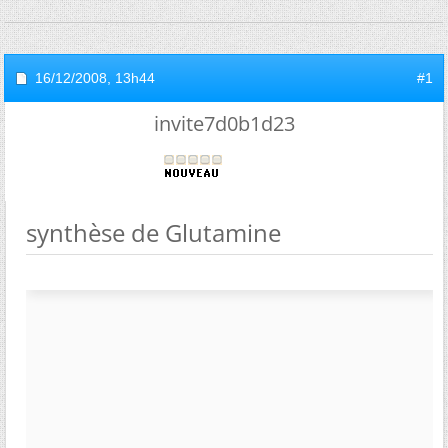
16/12/2008,
13h44
#1
invite7d0b1d23
synthèse de Glutamine