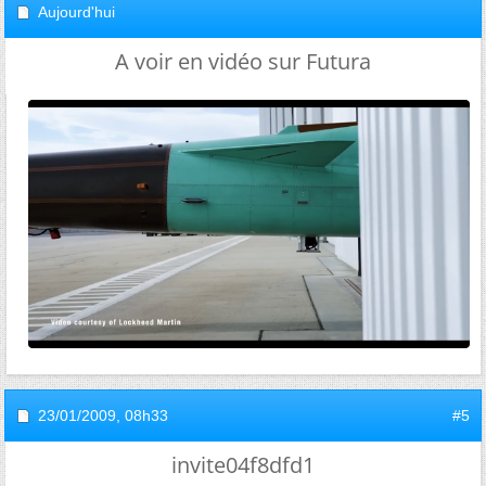
Aujourd'hui
A voir en vidéo sur Futura
23/01/2009,
08h33
#5
invite04f8dfd1