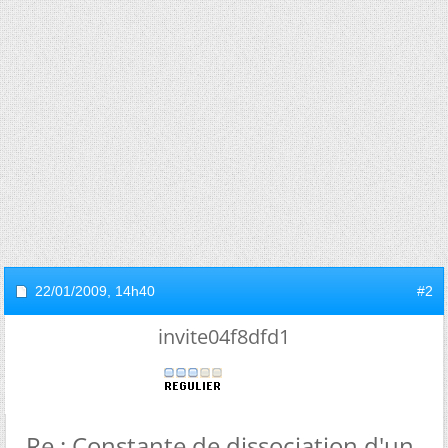
22/01/2009,
14h40
#2
invite04f8dfd1
Re : Constante de dissociation d'un