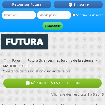
Retour sur Futura
S'inscrire

Se souvenir de moi ?
Forum
Futura-Sciences : les forums de la science
MATIERE
Chimie
Constante de dissociation d'un acide faible

RÉPONDRE À LA DISCUSSION
Affichage des résultats 1 à 5 sur 5