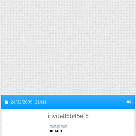
24/02/2009,
21h11
#4
invite85b45ef5