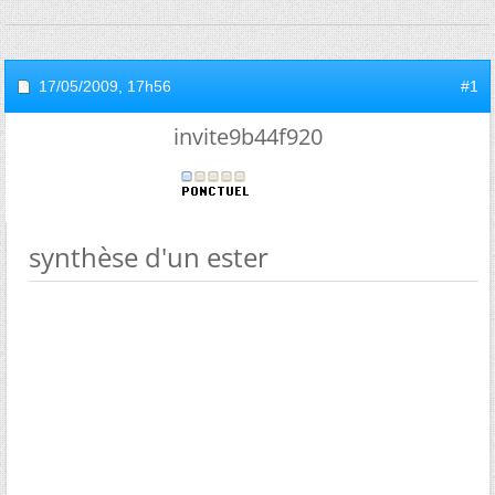
17/05/2009,
17h56
#1
invite9b44f920
synthèse d'un ester