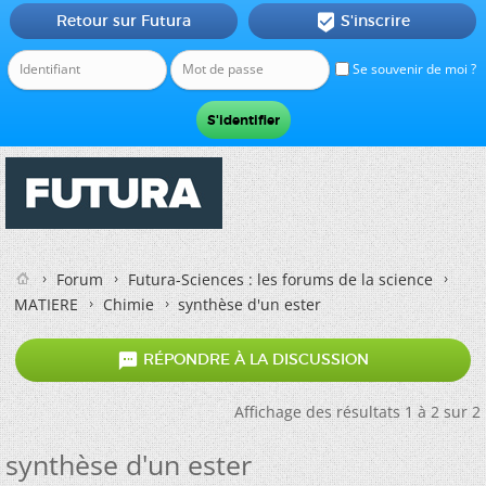
Retour sur Futura
S'inscrire

Se souvenir de moi ?
Forum
Futura-Sciences : les forums de la science
MATIERE
Chimie
synthèse d'un ester

RÉPONDRE À LA DISCUSSION
Affichage des résultats 1 à 2 sur 2
synthèse d'un ester