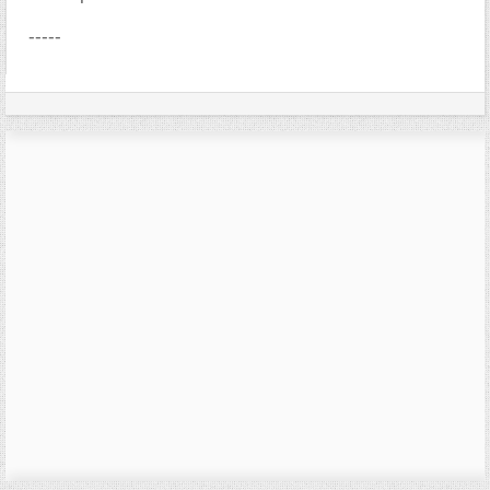
-----