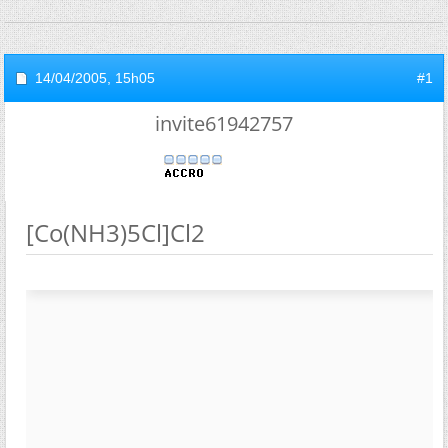
14/04/2005,
15h05
#1
invite61942757
[Co(NH3)5Cl]Cl2