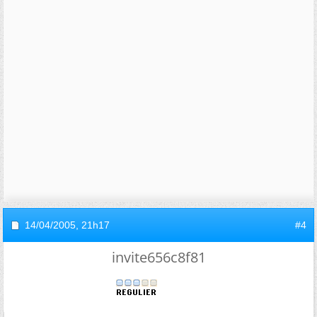
14/04/2005,
21h17
#4
invite656c8f81