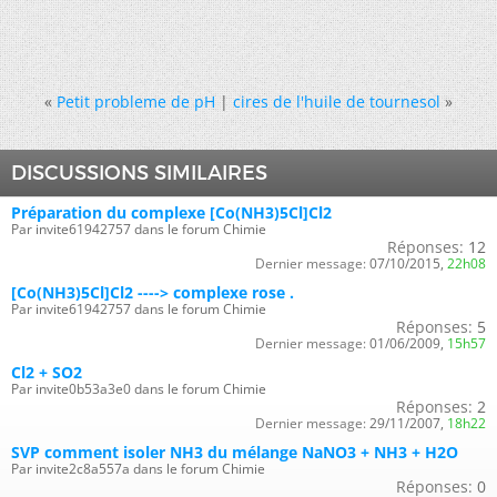
«
Petit probleme de pH
|
cires de l'huile de tournesol
»
DISCUSSIONS SIMILAIRES
Préparation du complexe [Co(NH3)5Cl]Cl2
Par invite61942757 dans le forum Chimie
Réponses:
12
Dernier message:
07/10/2015,
22h08
[Co(NH3)5Cl]Cl2 ----> complexe rose .
Par invite61942757 dans le forum Chimie
Réponses:
5
Dernier message:
01/06/2009,
15h57
Cl2 + SO2
Par invite0b53a3e0 dans le forum Chimie
Réponses:
2
Dernier message:
29/11/2007,
18h22
SVP comment isoler NH3 du mélange NaNO3 + NH3 + H2O
Par invite2c8a557a dans le forum Chimie
Réponses:
0