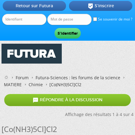
Retour sur Futura
S'inscrire

Se souvenir de moi ?
Forum
Futura-Sciences : les forums de la science
MATIERE
Chimie
[Co(NH3)5Cl]Cl2

RÉPONDRE À LA DISCUSSION
Affichage des résultats 1 à 4 sur 4
[Co(NH3)5Cl]Cl2