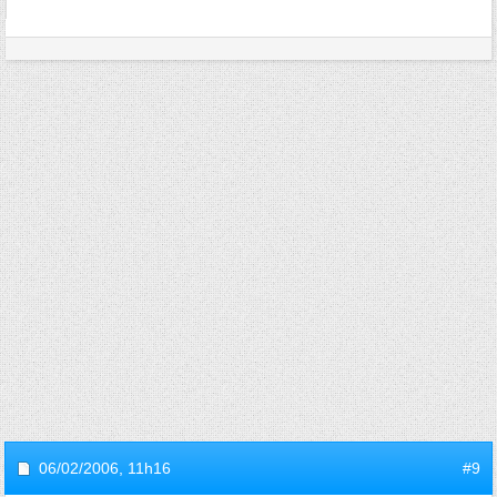
06/02/2006,
11h16
#9