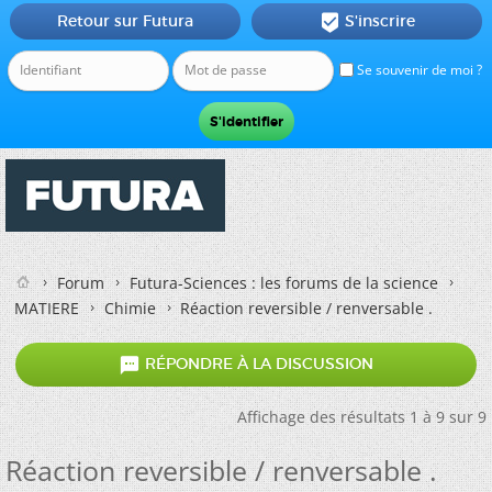
Retour sur Futura
S'inscrire

Se souvenir de moi ?
Forum
Futura-Sciences : les forums de la science
MATIERE
Chimie
Réaction reversible / renversable .

RÉPONDRE À LA DISCUSSION
Affichage des résultats 1 à 9 sur 9
Réaction reversible / renversable .