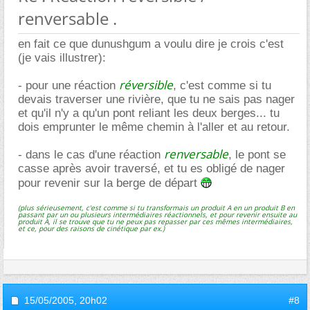
renversable .
en fait ce que dunushgum a voulu dire je crois c'est
(je vais illustrer):
réversible
- pour une réaction
, c'est comme si tu
devais traverser une rivière, que tu ne sais pas nager
et qu'il n'y a qu'un pont reliant les deux berges... tu
dois emprunter le même chemin à l'aller et au retour.
renversable
- dans le cas d'une réaction
, le pont se
casse après avoir traversé, et tu es obligé de nager
pour revenir sur la berge de départ
(plus sérieusement, c'est comme si tu transformais un produit A en un produit B en
passant par un ou plusieurs intermédiaires réactionnels, et pour revenir ensuite au
produit A, il se trouve que tu ne peux pas repasser par ces mêmes intermédiaires,
et ce, pour des raisons de cinétique par ex.)
15/05/2005,
20h02
#8