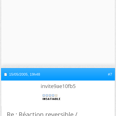
15/05/2005,
19h48
#7
invite9ae10fb5
Re : Réaction reversible /