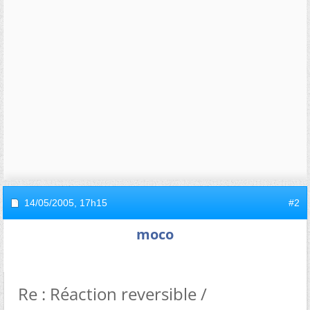
14/05/2005,
17h15
#2
moco
Re : Réaction reversible /