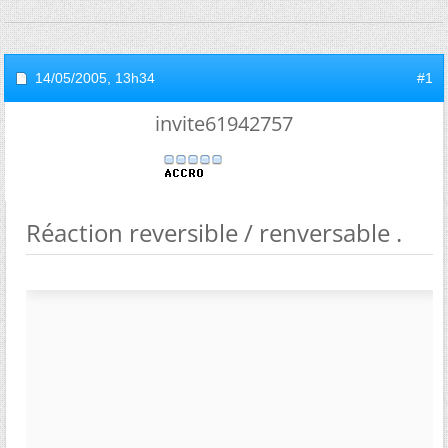
14/05/2005,
13h34
#1
invite61942757
Réaction reversible / renversable .