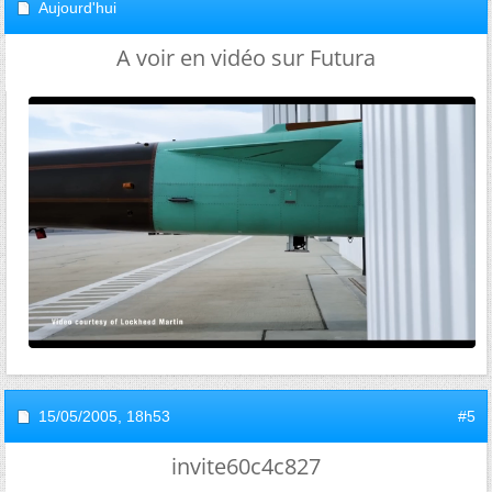
Aujourd'hui
A voir en vidéo sur Futura
15/05/2005,
18h53
#5
invite60c4c827