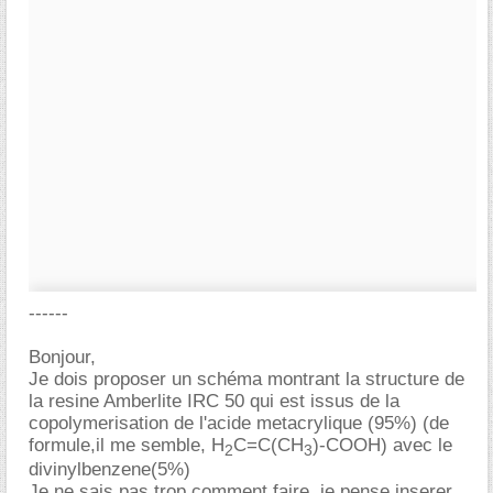
------
Bonjour,
Je dois proposer un schéma montrant la structure de
la resine Amberlite IRC 50 qui est issus de la
copolymerisation de l'acide metacrylique (95%) (de
formule,il me semble, H
C=C(CH
)-COOH) avec le
2
3
divinylbenzene(5%)
Je ne sais pas trop comment faire, je pense inserer