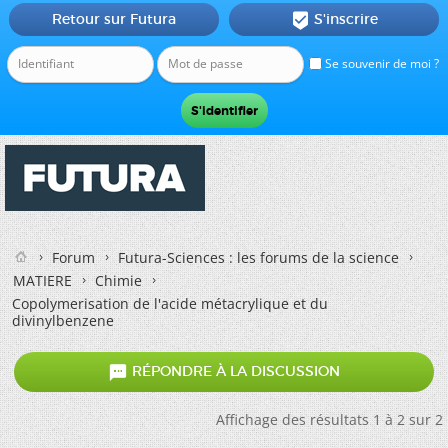
Retour sur Futura
S'inscrire

Se souvenir de moi ?
Forum
Futura-Sciences : les forums de la science
MATIERE
Chimie
Copolymerisation de l'acide métacrylique et du
divinylbenzene

RÉPONDRE À LA DISCUSSION
Affichage des résultats 1 à 2 sur 2