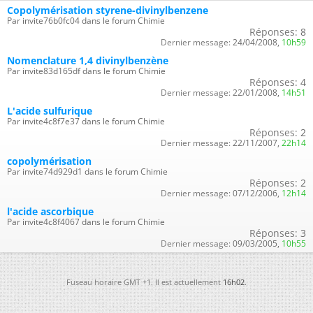
Copolymérisation styrene-divinylbenzene
Par invite76b0fc04 dans le forum Chimie
Réponses:
8
Dernier message:
24/04/2008,
10h59
Nomenclature 1,4 divinylbenzène
Par invite83d165df dans le forum Chimie
Réponses:
4
Dernier message:
22/01/2008,
14h51
L'acide sulfurique
Par invite4c8f7e37 dans le forum Chimie
Réponses:
2
Dernier message:
22/11/2007,
22h14
copolymérisation
Par invite74d929d1 dans le forum Chimie
Réponses:
2
Dernier message:
07/12/2006,
12h14
l'acide ascorbique
Par invite4c8f4067 dans le forum Chimie
Réponses:
3
Dernier message:
09/03/2005,
10h55
Fuseau horaire GMT +1. Il est actuellement
16h02
.