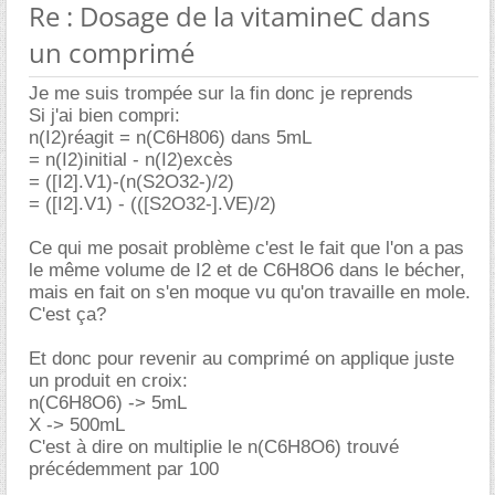
Re : Dosage de la vitamineC dans
un comprimé
Je me suis trompée sur la fin donc je reprends
Si j'ai bien compri:
n(I2)réagit = n(C6H806) dans 5mL
= n(I2)initial - n(I2)excès
= ([I2].V1)-(n(S2O32-)/2)
= ([I2].V1) - (([S2O32-].VE)/2)
Ce qui me posait problème c'est le fait que l'on a pas
le même volume de I2 et de C6H8O6 dans le bécher,
mais en fait on s'en moque vu qu'on travaille en mole.
C'est ça?
Et donc pour revenir au comprimé on applique juste
un produit en croix:
n(C6H8O6) -> 5mL
X -> 500mL
C'est à dire on multiplie le n(C6H8O6) trouvé
précédemment par 100