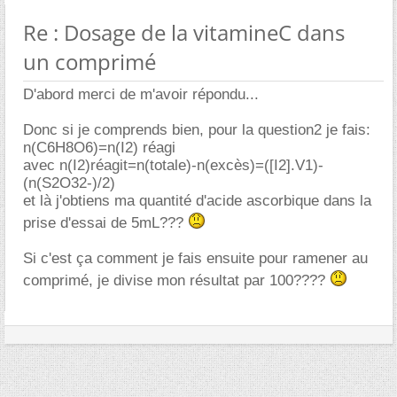
Re : Dosage de la vitamineC dans
un comprimé
D'abord merci de m'avoir répondu...
Donc si je comprends bien, pour la question2 je fais:
n(C6H8O6)=n(I2) réagi
avec n(I2)réagit=n(totale)-n(excès)=([I2].V1)-
(n(S2O32-)/2)
et là j'obtiens ma quantité d'acide ascorbique dans la
prise d'essai de 5mL???
Si c'est ça comment je fais ensuite pour ramener au
comprimé, je divise mon résultat par 100????