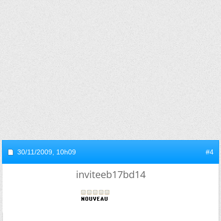
30/11/2009,
10h09
#4
inviteeb17bd14