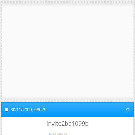
30/11/2009,
08h29
#2
invite2ba1099b