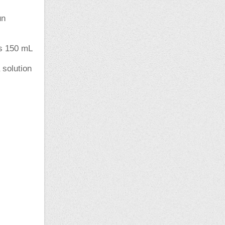
un
ns 150 mL
 solution