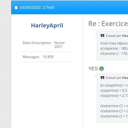
04/05/2010,
17h40
Re : Exercic
HarleyApril
Envoyé par
Maa
Date d'inscription
février
Voici mes répon
2007
a) Aspirine : 180,
Vitamine C : 176.
Messages
16 809
YES
Envoyé par
Maa
b) n(aspirine) = 
n(aspirine) = 0.5 
n(aspirine) = 2.7
n(vitamine C) = 
n(vitamine C) = 0
n(vitamine c) = 