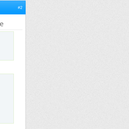
#2
re