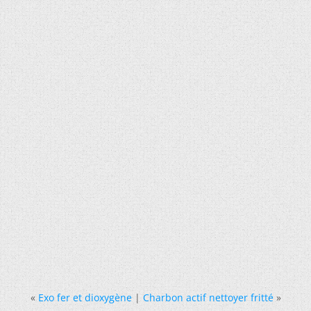
«
Exo fer et dioxygène
|
Charbon actif nettoyer fritté
»