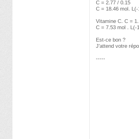
C = 2.77 / 0.15
C = 18.46 mol. L(-
Vitamine C. C = 1.
C = 7.53 mol . L(-
Est-ce bon ?
J'attend votre rép
-----