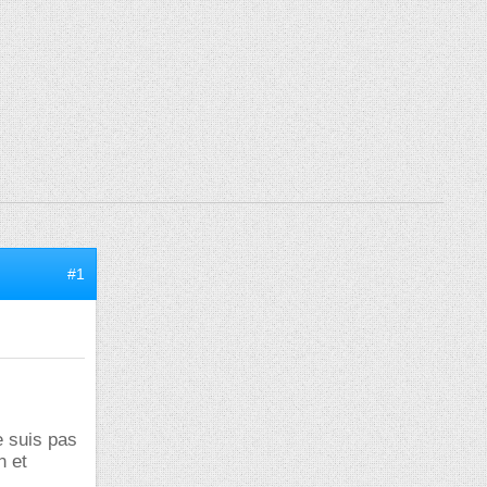
#1
e suis pas
n et