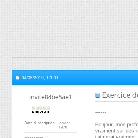
04/05/2010,
17h01
Exercice d
invite84be5ae1
------
Date d'inscription
janvier
Bonjour, mon prof
1970
vraiment sur des r
j'aimerai vraiment 
Messages
1