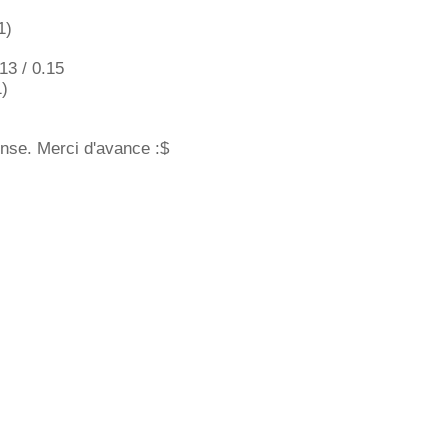
1)
13 / 0.15
1)
onse. Merci d'avance :$