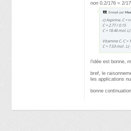
non 0.2/176 = 2/17.
Envoyé par
Maa
c) Aspirine. C = n
C = 2.77 / 0.15
C = 18.46 mol. L(
Vitamine C. C = 1
C = 7.53 mol . L(-
l'idée est bonne, 
bref, le raisonnem
les applications 
bonne continuatio