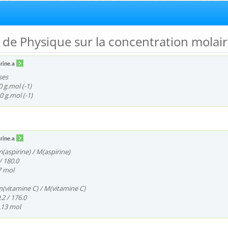
e de Physique sur la concentration molai
rine.a
ses
0 g.mol (-1)
0 g.mol (-1)
rine.a
m(aspirine) / M(aspirine)
/ 180.0
7 mol
m(vitamine C) / M(vitamine C)
.2 / 176.0
1.13 mol