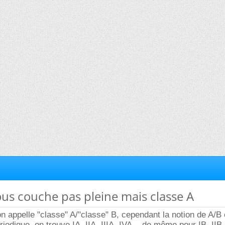
sous couche pas pleine mais classe A
on appelle "classe" A/"classe" B, cependant la notion de A/B 
iodique, on trouve IA, IIA, IIIA, IVA... de même pour IB, IIB.