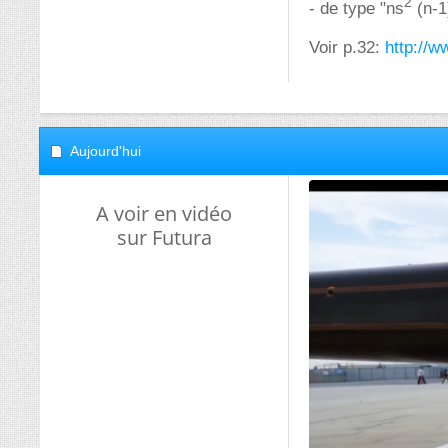
2
- de type "ns
(n-1
Voir p.32:
http://
Aujourd'hui
A voir en vidéo
sur Futura