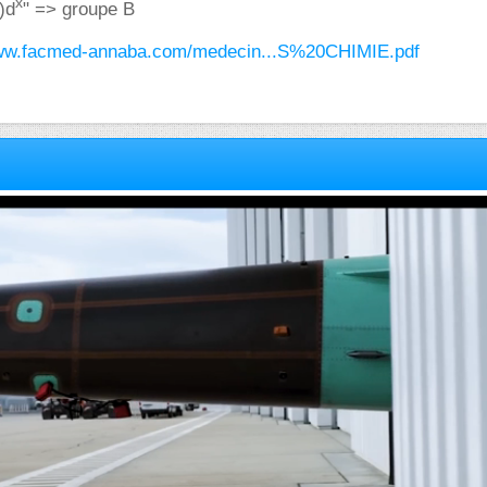
x
)d
" => groupe B
www.facmed-annaba.com/medecin...S%20CHIMIE.pdf