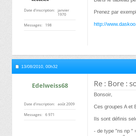
Date d'inscription
janvier
Prenez par exemple
1970
http://www.daskoo.
Messages
198
13/08/2010,
00h32
Re : Bore : 
Edelweiss68
Bonsoir,
Date d'inscription
août 2009
Ces groupes A et B 
Messages
6 971
Ils sont définis se
- de type "ns np "