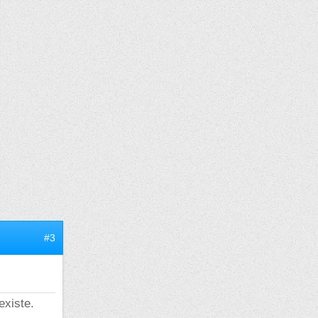
#3
existe.
..