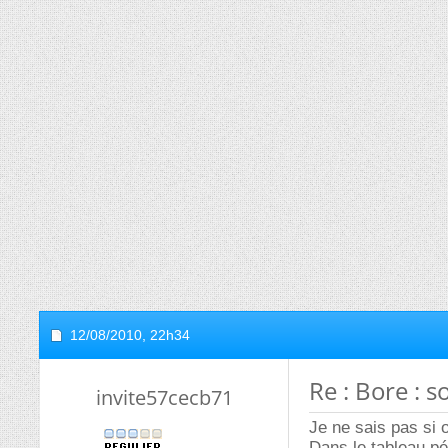
12/08/2010,
22h34
Re : Bore : 
invite57cecb71
Je ne sais pas si 
Dans le tableau pér