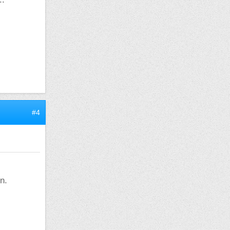
#4
n.