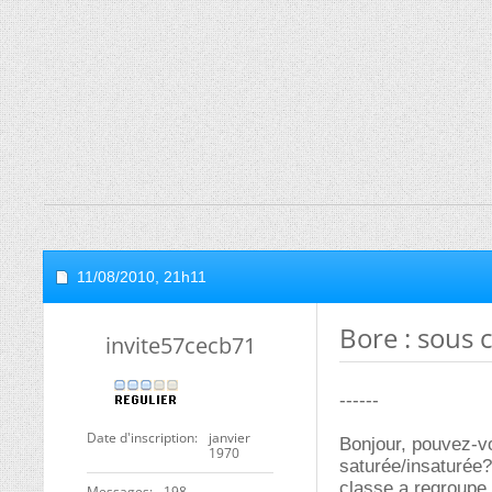
11/08/2010,
21h11
Bore : sous 
invite57cecb71
------
Date d'inscription
janvier
Bonjour, pouvez-vo
1970
saturée/insaturée?
classe a regroupe
Messages
198