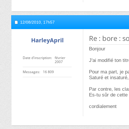
12/08/2010,
17h57
Re : bore : 
HarleyApril
Bonjour
Date d'inscription
février
J'ai modifié ton ti
2007
Pour ma part, je p
Messages
16 809
Saturé et insaturé,
Par contre, les cl
Es-tu sûr de cette
cordialement