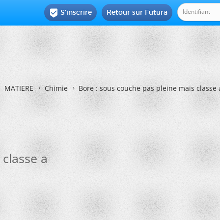
S'inscrire
Retour sur Futura

MATIERE
Chimie
Bore : sous couche pas pleine mais classe 
 classe a