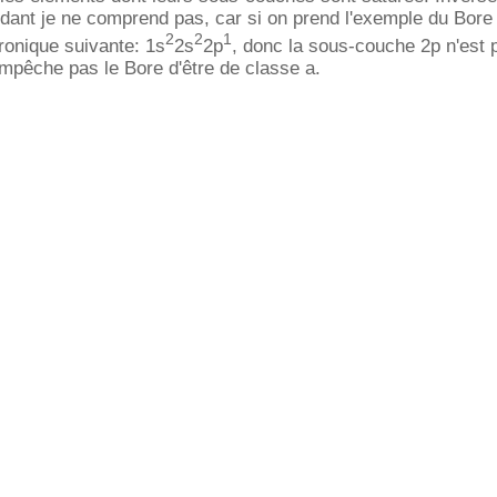
dant je ne comprend pas, car si on prend l'exemple du Bore 
2
2
1
tronique suivante: 1s
2s
2p
, donc la sous-couche 2p n'est 
empêche pas le Bore d'être de classe a.