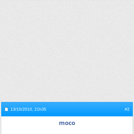
13/10/2010,
21h35
#2
moco