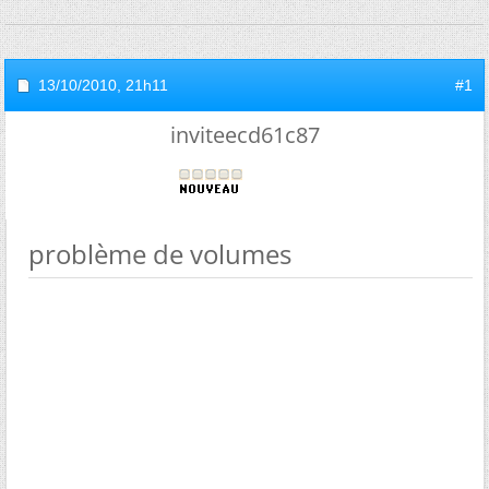
13/10/2010,
21h11
#1
inviteecd61c87
problème de volumes