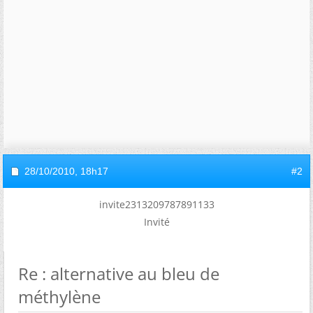
28/10/2010,
18h17
#2
invite2313209787891133
Invité
Re : alternative au bleu de
méthylène