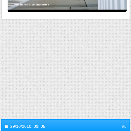
29/10/2010,
09h05
#5