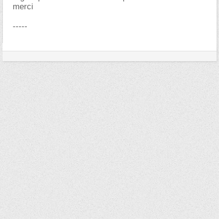
merci
-----