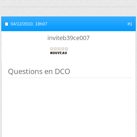
04/12/2010,
18h07
#1
inviteb39ce007
Questions en DCO