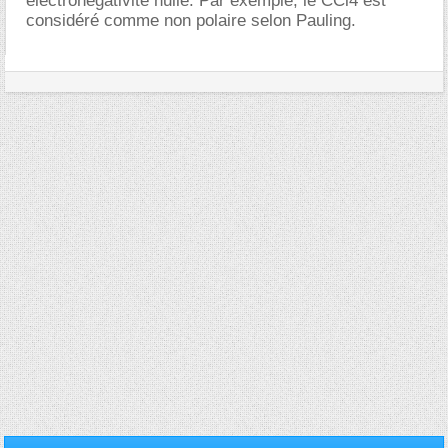
électronégativité nulle. Par exemple, le CCl4 est
considéré comme non polaire selon Pauling.