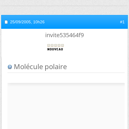
25/09/2005,
10h26
#1
invite535464f9
Molécule polaire