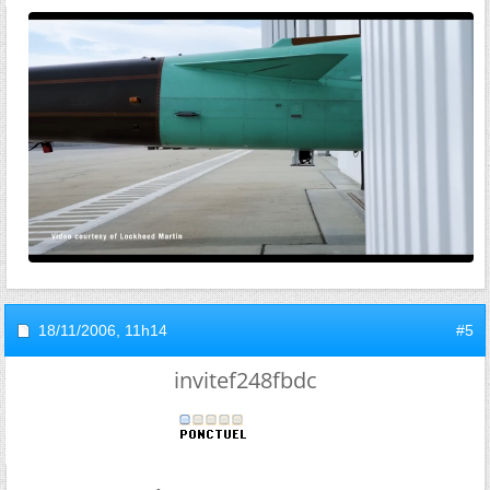
18/11/2006,
11h14
#5
invitef248fbdc