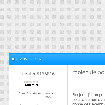
01/10/2006,
14h09
molécule pol
invitee5165816
------
Date d'inscription
janvier
Bonjour, j'ai un p
1970
polaire ou non san
donne des exemple
Messages
82