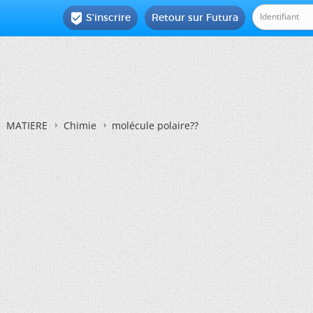
S'inscrire
Retour sur Futura

MATIERE
Chimie
molécule polaire??