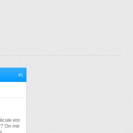
#1
écule est
nt? On me
e