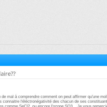
aire??
eu de mal à comprendre comment on peut affirmer qu'une mol
s connaitre l'éléctronégativité des chacun de ses constitua
s comme SeCl2, ou encore l'ozone SO3... Je vous remerci