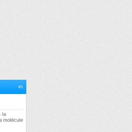
#5
 la
la molécule