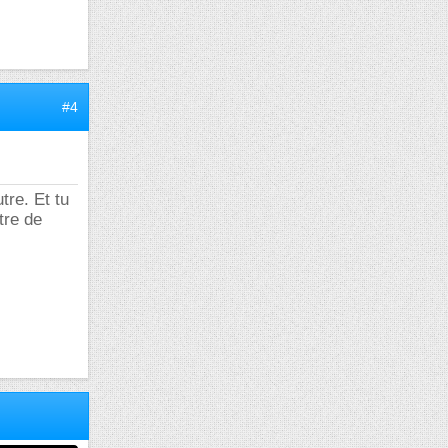
#4
tre. Et tu
tre de