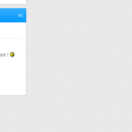
#2
ent !