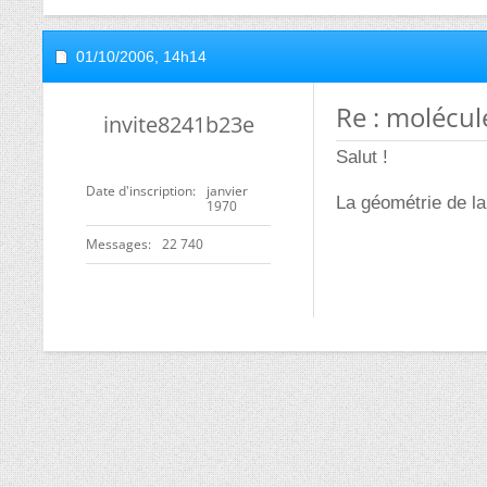
01/10/2006,
14h14
Re : molécul
invite8241b23e
Salut !
Date d'inscription
janvier
La géométrie de la
1970
Messages
22 740