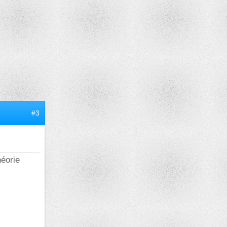
#3
héorie