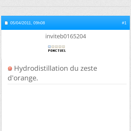
05/04/2011,
09h08
#1
inviteb0165204
Hydrodistillation du zeste
d'orange.