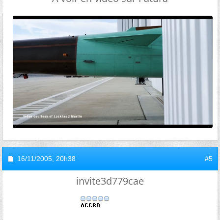
16/11/2005,
20h38
#5
invite3d779cae