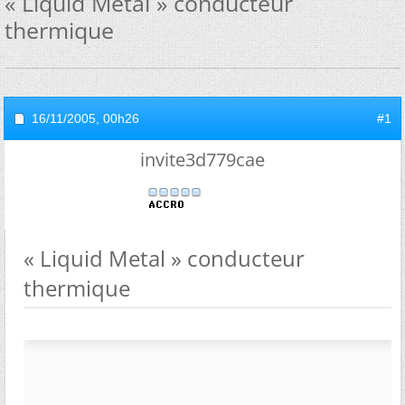
« Liquid Metal » conducteur
thermique
16/11/2005,
00h26
#1
invite3d779cae
« Liquid Metal » conducteur
thermique