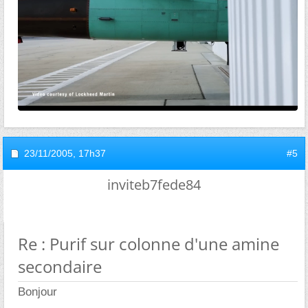
23/11/2005,
17h37
#5
inviteb7fede84
Re : Purif sur colonne d'une amine
secondaire
Bonjour