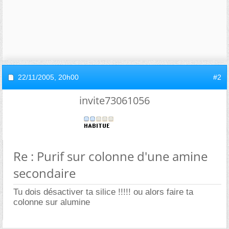
22/11/2005,
20h00
#2
invite73061056
Re : Purif sur colonne d'une amine
secondaire
Tu dois désactiver ta silice !!!!! ou alors faire ta
colonne sur alumine