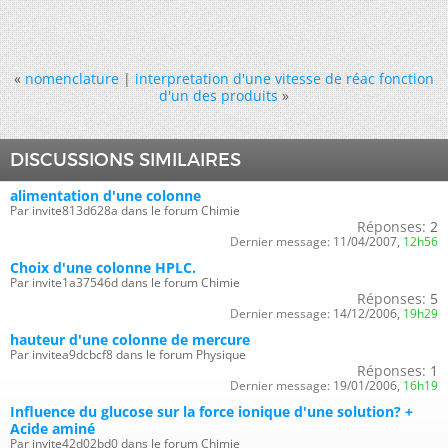
«
nomenclature
|
interpretation d'une vitesse de réac fonction
d'un des produits
»
DISCUSSIONS SIMILAIRES
alimentation d'une colonne
Par invite813d628a dans le forum Chimie
Réponses:
2
Dernier message:
11/04/2007,
12h56
Choix d'une colonne HPLC.
Par invite1a37546d dans le forum Chimie
Réponses:
5
Dernier message:
14/12/2006,
19h29
hauteur d'une colonne de mercure
Par invitea9dcbcf8 dans le forum Physique
Réponses:
1
Dernier message:
19/01/2006,
16h19
Influence du glucose sur la force ionique d'une solution? +
Acide aminé
Par invite42d02bd0 dans le forum Chimie