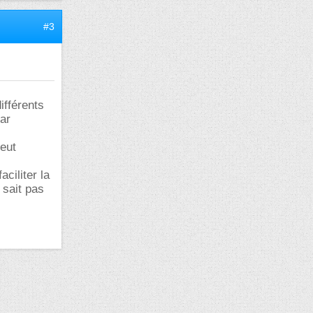
#3
ifférents
par
peut
ciliter la
 sait pas