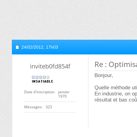
24/02/2012,
17h03
Re : Optimi
inviteb0fd854f
Bonjour,
Quelle méthode uti
Date d'inscription
janvier
En industrie, on o
1970
résultat et bas coû
Messages
323