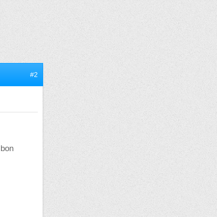
#2
 bon