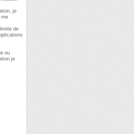
tion, je
e me
limite de
pplications
de ou
tion je