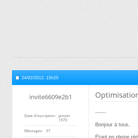
24/02/2012,
15h25
Optimisatio
invite6609e2b1
------
Date d'inscription
janvier
1970
Bonjour à tous,
Messages
37
Étant en pleine ré