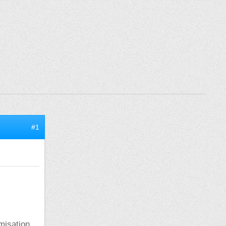
#1
imisation