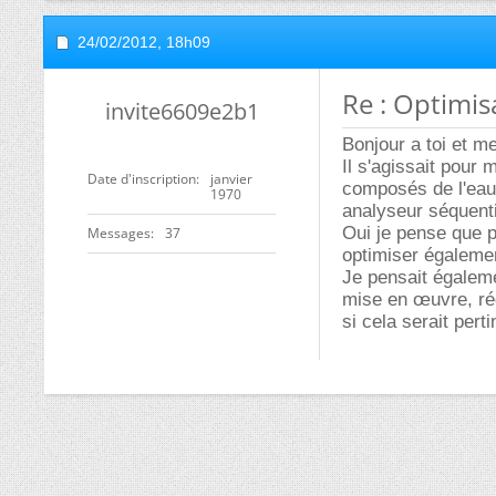
24/02/2012,
18h09
Re : Optimi
invite6609e2b1
Bonjour a toi et m
Il s'agissait pour
Date d'inscription
janvier
composés de l'eau 
1970
analyseur séquenti
Oui je pense que p
Messages
37
optimiser également
Je pensait égaleme
mise en œuvre, réd
si cela serait pert