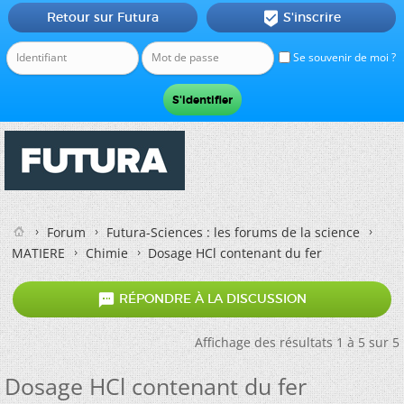
Retour sur Futura
S'inscrire

Se souvenir de moi ?
Forum
Futura-Sciences : les forums de la science
MATIERE
Chimie
Dosage HCl contenant du fer

RÉPONDRE À LA DISCUSSION
Affichage des résultats 1 à 5 sur 5
Dosage HCl contenant du fer