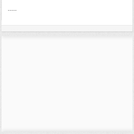
-----