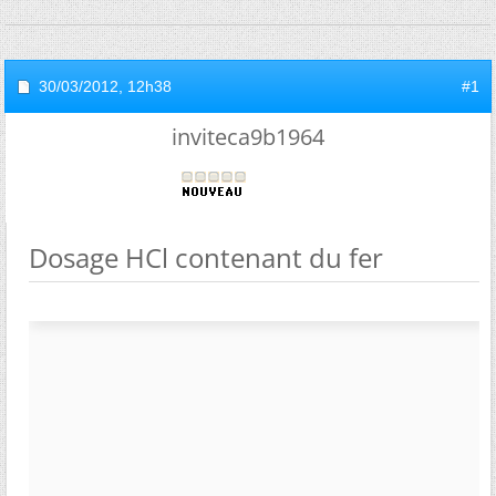
30/03/2012,
12h38
#1
inviteca9b1964
Dosage HCl contenant du fer