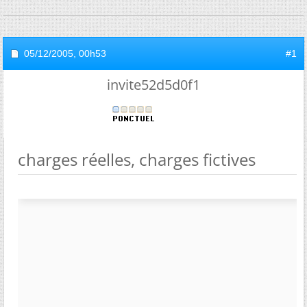
05/12/2005,
00h53
#1
invite52d5d0f1
charges réelles, charges fictives