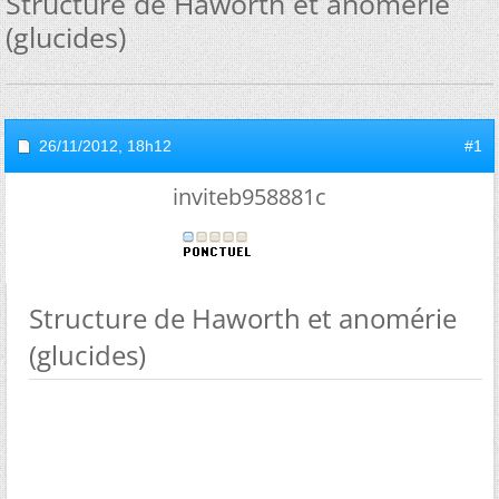
Structure de Haworth et anomérie
(glucides)
26/11/2012,
18h12
#1
inviteb958881c
Structure de Haworth et anomérie
(glucides)