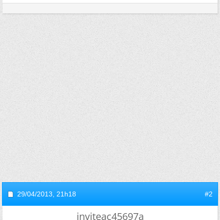
29/04/2013,
21h18
#2
inviteac45697a