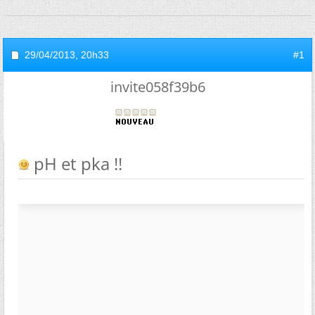
29/04/2013,
20h33
#1
invite058f39b6
pH et pka !!