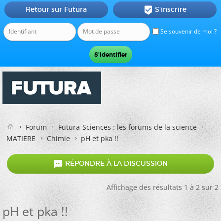
Retour sur Futura
S'inscrire

Se souvenir de moi ?
Forum
Futura-Sciences : les forums de la science
MATIERE
Chimie
pH et pka !!

RÉPONDRE À LA DISCUSSION
Affichage des résultats 1 à 2 sur 2
pH et pka !!