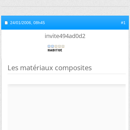
24/01/2006,
08h45
#1
invite494ad0d2
Les matériaux composites