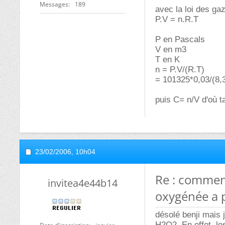
Messages
189
avec la loi des gaz
P.V = n.R.T
P en Pascals
V en m3
T en K
n = P.V/(R.T)
= 101325*0,03/(8,
puis C= n/V d'où t
23/02/2006,
10h04
Re : commen
invitea4e44b14
oxygénée a 
désolé benji mais 
H2O2. En effet, le