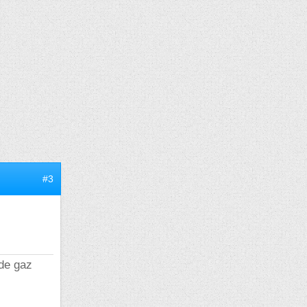
#3
 de gaz