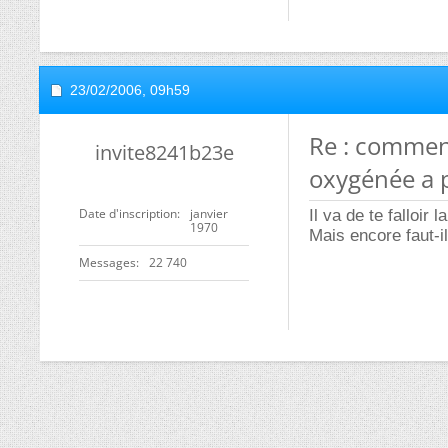
23/02/2006,
09h59
Re : commen
invite8241b23e
oxygénée a 
Date d'inscription
janvier
Il va de te falloir
1970
Mais encore faut-i
Messages
22 740