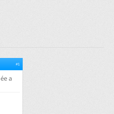
#1
ée a