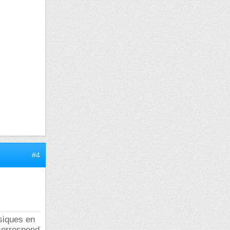
#4
ssiques en
 correspond