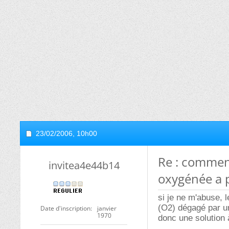
23/02/2006,
10h00
Re : commen
invitea4e44b14
oxygénée a 
si je ne m'abuse, 
(O2) dégagé par un
Date d'inscription
janvier
1970
donc une solution