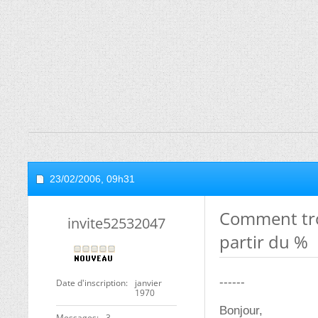
23/02/2006,
09h31
Comment tro
invite52532047
partir du %
------
Date d'inscription
janvier
1970
Bonjour,
Messages
3