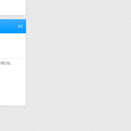
#2
récis.