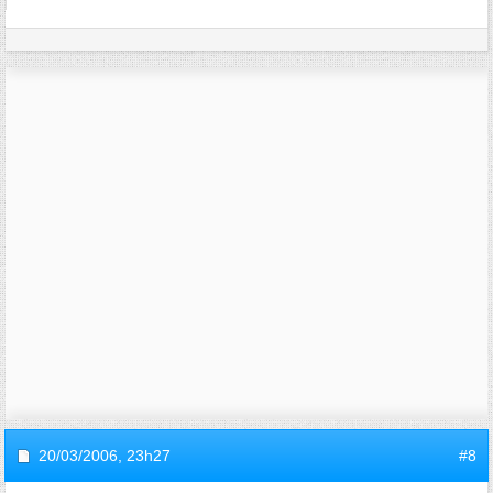
20/03/2006,
23h27
#8