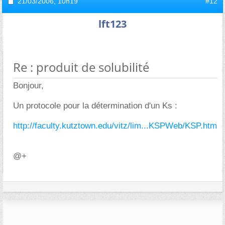
21/03/2006,
10h19
#12
lft123
Re : produit de solubilité
Bonjour,
Un protocole pour la détermination d'un Ks :
http://faculty.kutztown.edu/vitz/lim...KSPWeb/KSP.htm
@+