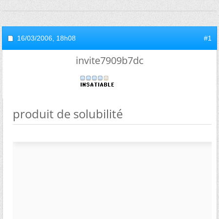
16/03/2006,
18h08
#1
invite7909b7dc
produit de solubilité