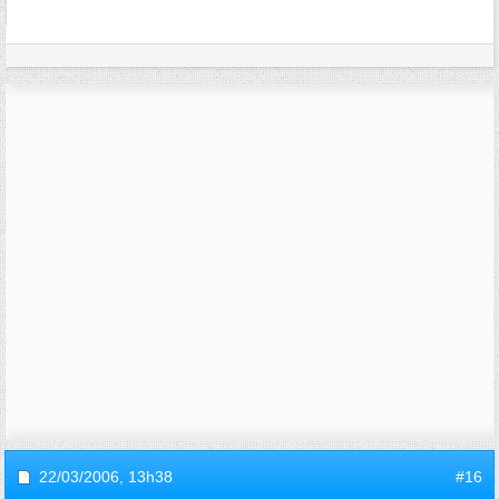
22/03/2006,
13h38
#16