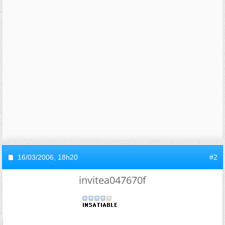
16/03/2006,
18h20
#2
invitea047670f