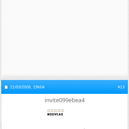
21/03/2006,
19h04
#13
invite099ebea4