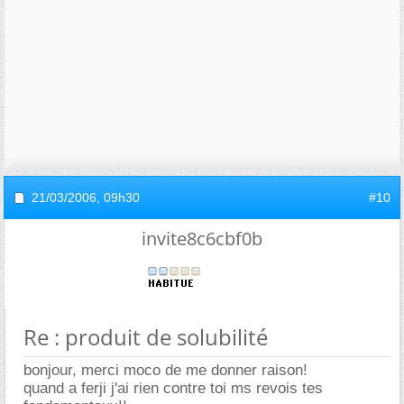
21/03/2006,
09h30
#10
invite8c6cbf0b
Re : produit de solubilité
bonjour, merci moco de me donner raison!
quand a ferji j'ai rien contre toi ms revois tes