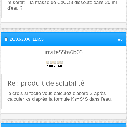
m serait-il la masse de CaCO3 dissoute dans 20 ml
d'eau ?
20/03/2006,
11h53
#6
invite55fa6b03
Re : produit de solubilité
je crois si facile vous calculez d'abord S après
calculer ks d'aprés la formule Ks=S*S dans l'eau.