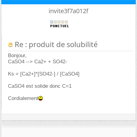
invite3f7a012f
Re : produit de solubilité
Bonjour,
CaSO4 --> Ca2+ + SO42-
Ks = [Ca2+]*[SO42-] / [CaSO4]
CaSO4 est solide donc C=1
Cordialement