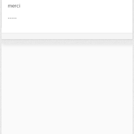
merci
-----