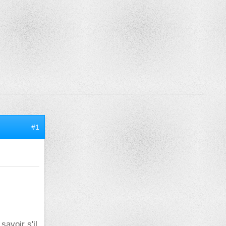
#1
avoir s'il