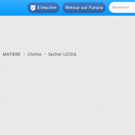
S'inscrire
Retour sur Futura

MATIERE
Chimie
Secher LiClO4