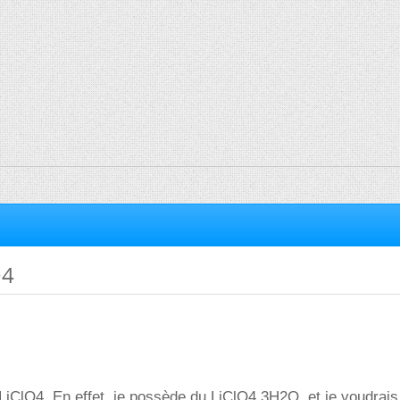
O4
LiClO4. En effet, je possède du LiClO4.3H2O, et je voudrais s