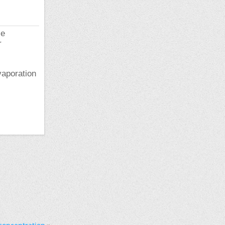
le
r
vaporation