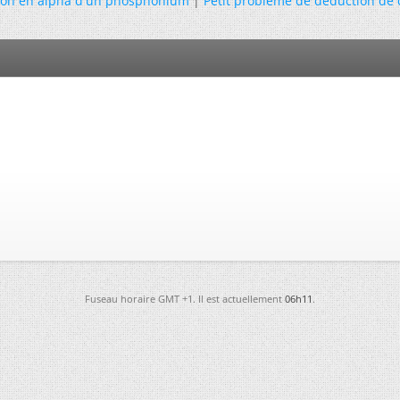
ton en alpha d'un phosphonium
|
Petit problème de deduction de 
Fuseau horaire GMT +1. Il est actuellement
06h11
.