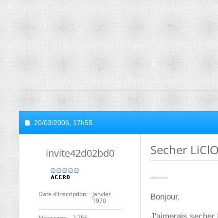
20/03/2006,
17h55
Secher LiCl
invite42d02bd0
------
Date d'inscription
janvier
Bonjour,
1970
J'aimerais secher 
Messages
2 756