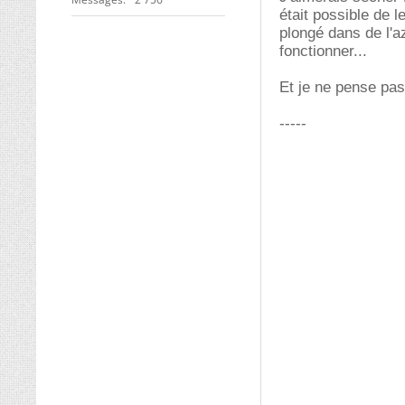
était possible de l
plongé dans de l'az
fonctionner...
Et je ne pense pas 
-----