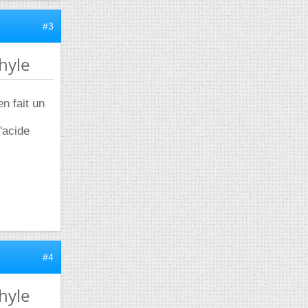
#3
thyle
en fait un
'acide
#4
thyle