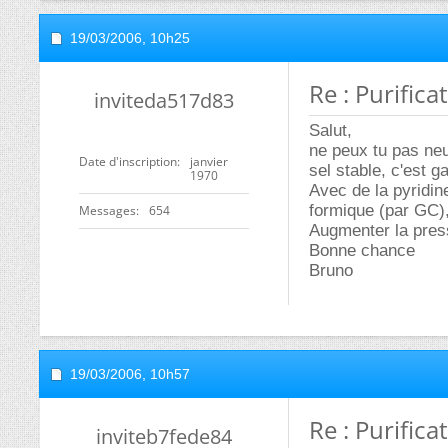
19/03/2006,
10h25
Re : Purifica
inviteda517d83
Salut,
ne peux tu pas neut
Date d'inscription
janvier
sel stable, c'est ga
1970
Avec de la pyridine
formique (par GC), 
Messages
654
Augmenter la press
Bonne chance
Bruno
19/03/2006,
10h57
Re : Purifica
inviteb7fede84