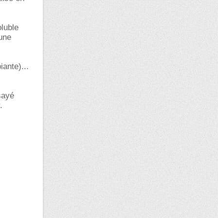
oluble
 une
iante)...
sayé
.