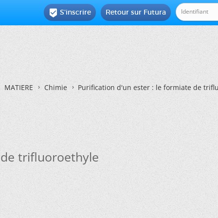
S'inscrire
Retour sur Futura

MATIERE
Chimie
Purification d'un ester : le formiate de trif
 de trifluoroethyle