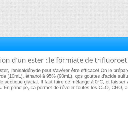
tion d'un ester : le formiate de trifluoroe
ster, l'anisaldéhyde peut s'avérer être efficace! On le prépare
de (10mL), éthanol à 95% (90mL), qqs gouttes d'acide sulfu
e acétique glacial. Il faut faire ce mélange à 0°C, et laisser 
. En principe, ca permet de réveler toutes les C=O, CHO, al