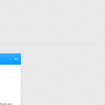
#1
lisé en