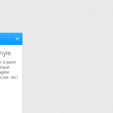
#2
thyle
 à partir
rique
agiter
cool, etc!