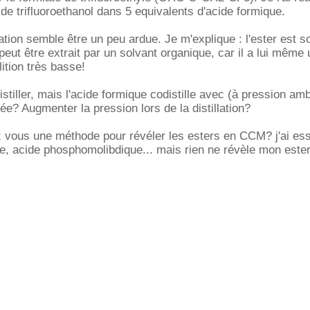
 de trifluoroethanol dans 5 equivalents d'acide formique.
cation semble être un peu ardue. Je m'explique : l'ester est s
 peut être extrait par un solvant organique, car il a lui même
ition très basse!
istiller, mais l'acide formique codistille avec (à pression amb
ée? Augmenter la pression lors de la distillation?
ez vous une méthode pour révéler les esters en CCM? j'ai es
e, acide phosphomolibdique... mais rien ne révèle mon ester