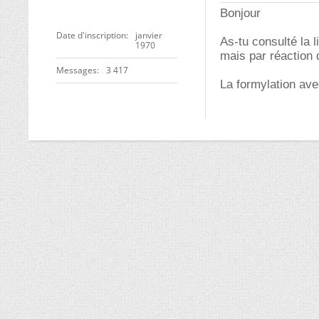
Bonjour
Date d'inscription
janvier
As-tu consulté la l
1970
mais par réaction 
Messages
3 417
La formylation a