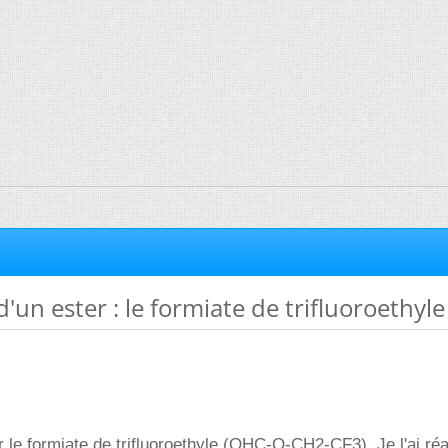
d'un ester : le formiate de trifluoroethyle
er le formiate de trifluoroethyle (OHC-O-CH2-CF3). Je l'ai réa