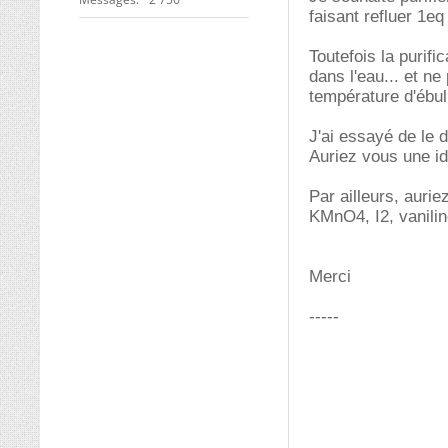
faisant refluer 1eq
Toutefois la purifi
dans l'eau... et ne
température d'ébull
J'ai essayé de le d
Auriez vous une id
Par ailleurs, auri
KMnO4, I2, vanilin
Merci
-----