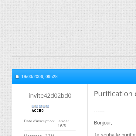
19/03/2006,
09h28
Purification 
invite42d02bd0
------
Date d'inscription
janvier
Bonjour,
1970
Je souhaite purifi
Messages
2 756