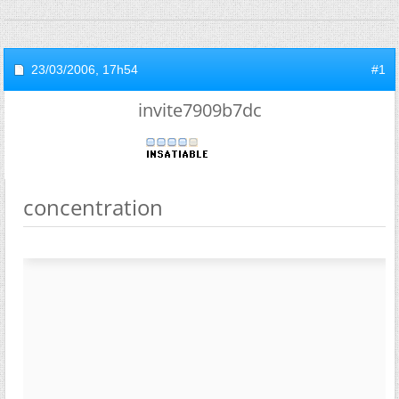
23/03/2006,
17h54
#1
invite7909b7dc
concentration