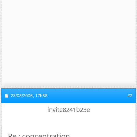
23/03/2006,
17h58
#2
invite8241b23e
Re : concentration