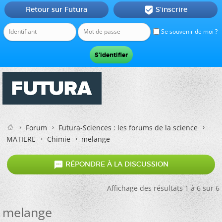
Retour sur Futura
S'inscrire

Se souvenir de moi ?
Forum
Futura-Sciences : les forums de la science
MATIERE
Chimie
melange

RÉPONDRE À LA DISCUSSION
Affichage des résultats 1 à 6 sur 6
melange