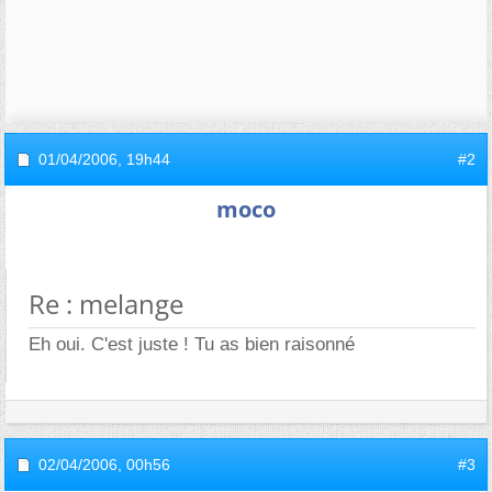
01/04/2006,
19h44
#2
moco
Re : melange
Eh oui. C'est juste ! Tu as bien raisonné
02/04/2006,
00h56
#3