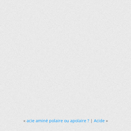
«
acie aminé polaire ou apolaire ?
|
Acide
»