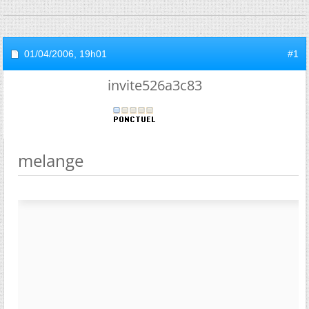
01/04/2006,
19h01
#1
invite526a3c83
melange