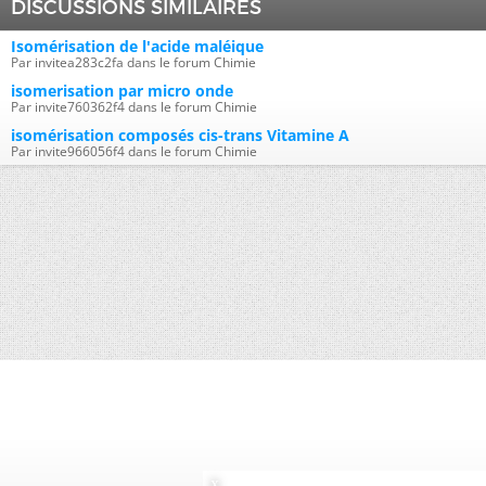
DISCUSSIONS SIMILAIRES
Isomérisation de l'acide maléique
Par invitea283c2fa dans le forum Chimie
isomerisation par micro onde
Par invite760362f4 dans le forum Chimie
isomérisation composés cis-trans Vitamine A
Par invite966056f4 dans le forum Chimie