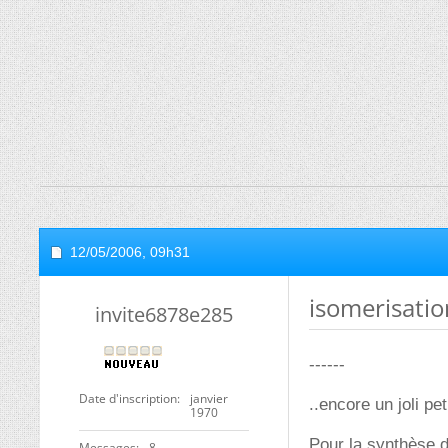
12/05/2006,
09h31
isomerisatio
invite6878e285
------
Date d'inscription
janvier
..encore un joli pet
1970
Pour la synthèse d
Messages
8