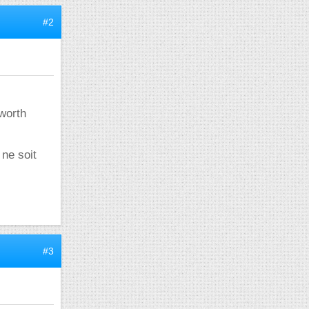
#2
worth
 ne soit
#3