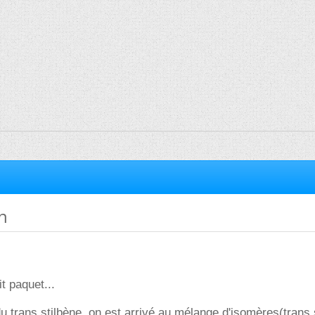
n
it paquet...
u trans stilbène, on est arrivé au mélange d'isomères(trans 