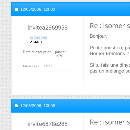
12/05/2006,
10h00
Re : isomeri
invitea2369958
Bonjour,
Petite question, p
Date d'inscription
janvier
Horner Emmons ?
1970
Si tu fais une dihy
Messages
1 573
pas un mélange so
12/05/2006,
10h08
Re : isomeri
invite6878e285