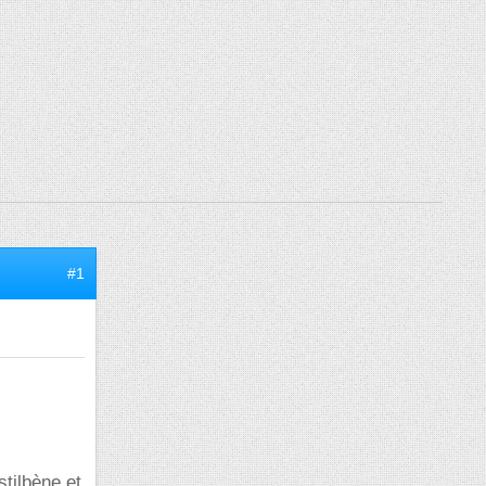
#1
stilbène et