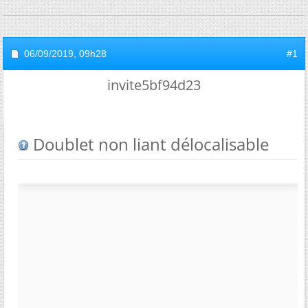
06/09/2019,
09h28
#1
invite5bf94d23
Doublet non liant délocalisable