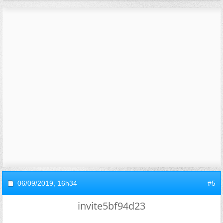
06/09/2019,
16h34
#5
invite5bf94d23