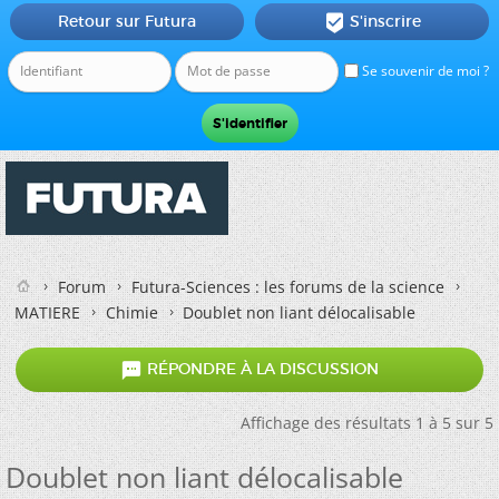
Retour sur Futura
S'inscrire

Se souvenir de moi ?
Forum
Futura-Sciences : les forums de la science
MATIERE
Chimie
Doublet non liant délocalisable

RÉPONDRE À LA DISCUSSION
Affichage des résultats 1 à 5 sur 5
Doublet non liant délocalisable