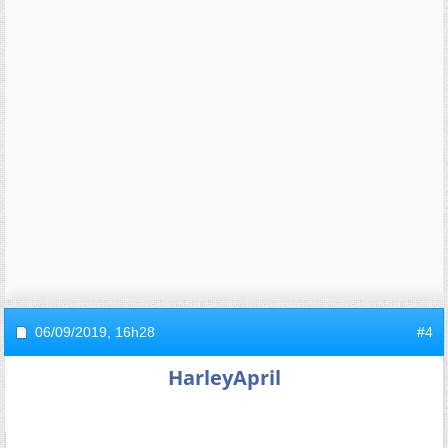
06/09/2019,
16h28
#4
HarleyApril