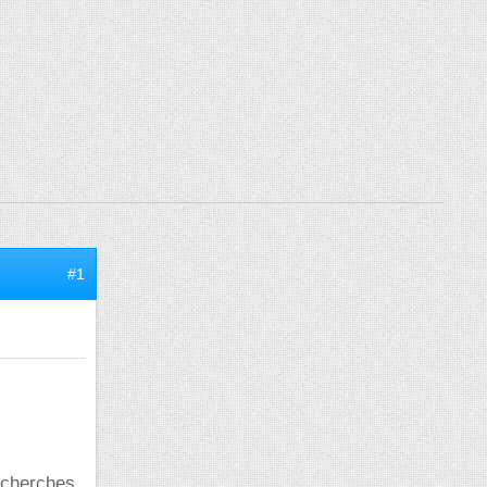
#1
recherches