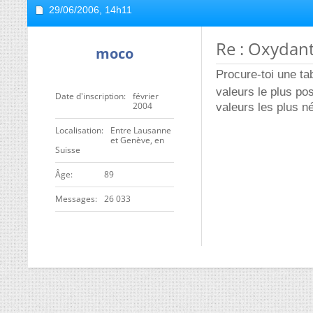
29/06/2006,
14h11
Re : Oxydant
moco
Procure-toi une ta
valeurs le plus pos
Date d'inscription
février
2004
valeurs les plus né
Localisation
Entre Lausanne
et Genève, en
Suisse
ge
89
Messages
26 033