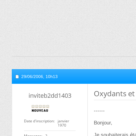
29/06/2006,
10h13
Oxydants et 
inviteb2dd1403
------
Date d'inscription
janvier
Bonjour,
1970
Je souhaiterais ét
Messages
2