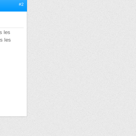
#2
s les
s les